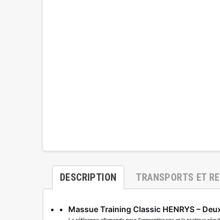
DESCRIPTION
TRANSPORTS ET R
Massue Training Classic HENRYS – Deux 
La référence allemande pour l’apprentissage et la pratique régul