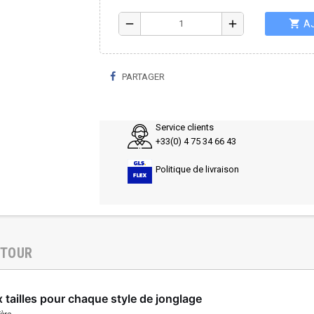
shopping_cart
remove
add
A
PARTAGER
Service clients
+33(0) 4 75 34 66 43
Politique de livraison
ETOUR
tailles pour chaque style de jonglage
ière