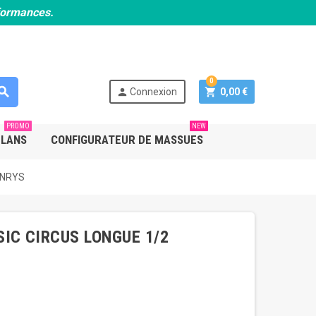
rformances.
0
earch
person
shopping_cart
Connexion
0,00 €
PROMO
NEW
PLANS
CONFIGURATEUR DE MASSUES
HENRYS
IC CIRCUS LONGUE 1/2