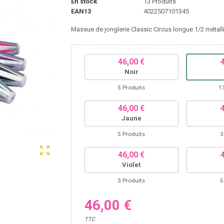
En stock
13 Produits
EAN13
4022507101345
Massue de jonglerie Classic Circus longue 1/2 méta
46,00 €
Noir
5 Produits
1
46,00 €
Jaune
5 Produits
3
zoom_out_map
46,00 €
Violet
3 Produits
5
46,00 €
TTC