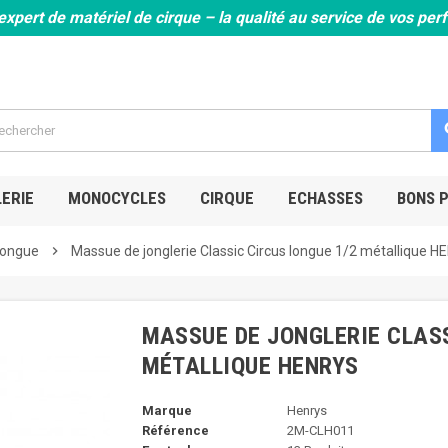
expert de matériel de cirque – la qualité au service de vos pe
s
ERIE
MONOCYCLES
CIRQUE
ECHASSES
BONS 
Longue
chevron_right
Massue de jonglerie Classic Circus longue 1/2 métallique 
MASSUE DE JONGLERIE CLASS
MÉTALLIQUE HENRYS
Marque
Henrys
Référence
2M-CLH011