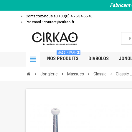
Fabricant 
Contactez-nous au
+33(0) 4 75 34 66 43
Par email : contact@cirkao.fr
MADE IN FRANCE
view_headline
NOS PRODUITS
DIABOLOS
JONGL
chevron_right
Jonglerie
chevron_right
Massues
chevron_right
Classic
chevron_right
Classic 