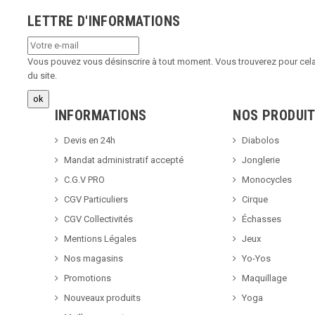
LETTRE D'INFORMATIONS
Vous pouvez vous désinscrire à tout moment. Vous trouverez pour cela 
du site.
INFORMATIONS
NOS PRODUI
Devis en 24h
Diabolos
Mandat administratif accepté
Jonglerie
C.G.V PRO
Monocycles
CGV Particuliers
Cirque
CGV Collectivités
Échasses
Mentions Légales
Jeux
Nos magasins
Yo-Yos
Promotions
Maquillage
Nouveaux produits
Yoga