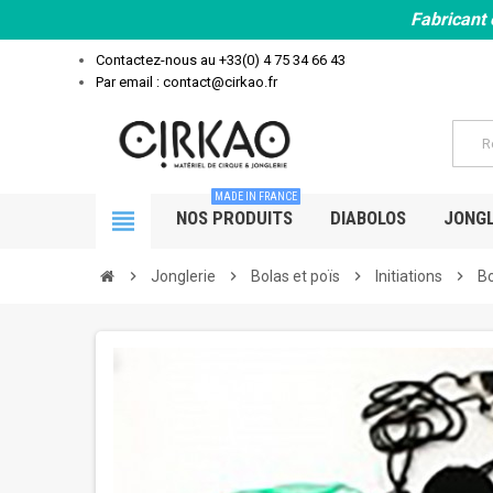
Fabricant 
Contactez-nous au
+33(0) 4 75 34 66 43
Par email : contact@cirkao.fr
MADE IN FRANCE
view_headline
NOS PRODUITS
DIABOLOS
JONGL
chevron_right
Jonglerie
chevron_right
Bolas et poïs
chevron_right
Initiations
chevron_right
Bo