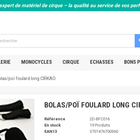
expert de matériel de cirque – la qualité au service de vos pe
s
ERIE
MONOCYCLES
CIRQUE
ECHASSES
BONS 
las/poï foulard long CIRKAO
BOLAS/POÏ FOULARD LONG C
Référence
2D-BFC016
En stock
19 Produits
EAN13
3701476700360