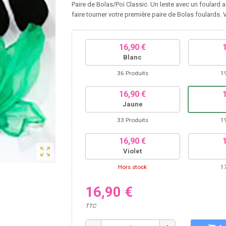
Paire de Bolas/Poï Classic. Un leste avec un foulard 
faire tourner votre première paire de Bolas foulards.
16,90 €
Blanc
36 Produits
1
16,90 €
Jaune
33 Produits
1
16,90 €
zoom_out_map
Violet
Hors stock
1
16,90 €
TTC