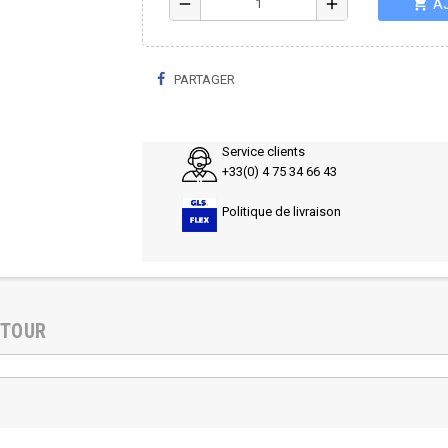
shopping_cart
remove
add
A
PARTAGER
Service clients
+33(0) 4 75 34 66 43
Politique de livraison
ETOUR