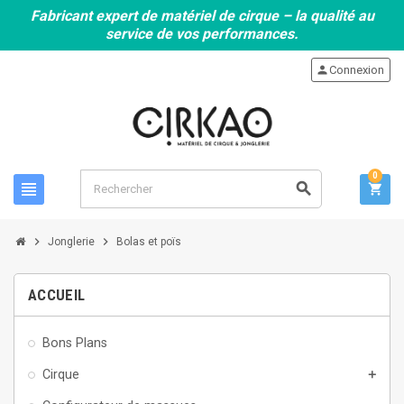
Fabricant expert de matériel de cirque – la qualité au
service de vos performances.
person
Connexion
0
view_headline
search
shopping_cart
chevron_right
chevron_right
Jonglerie
Bolas et poïs
ACCUEIL
Bons Plans
Cirque
add