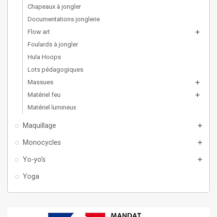
Chapeaux à jongler
Documentations jonglerie
Flow art
add
Foulards à jongler
Hula Hoops
Lots pédagogiques
Massues
add
Matériel feu
add
Matériel lumineux
Maquillage
add
Monocycles
add
Yo-yo's
add
Yoga