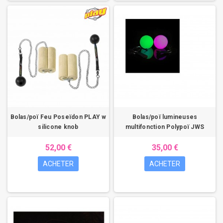
Bolas/poï Feu Poseïdon PLAY w
Bolas/poï lumineuses
silicone knob
multifonction Polypoï JWS
52,00 €
35,00 €
ACHETER
ACHETER