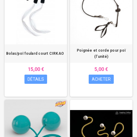
Poignée et corde pour poï
Bolas/poï foulard court CIRKAO
(l’unité)
15,00 €
5,00 €
DÉTAILS
ACHETER