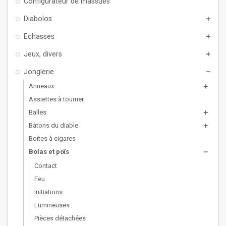
Configurateur de massues
Diabolos
add
Echasses
add
Jeux, divers
add
Jonglerie
remove
Anneaux
add
Assiettes à tourner
Balles
add
Bâtons du diable
add
Boîtes à cigares
Bolas et poïs
remove
Contact
Feu
Initiations
Lumineuses
Pièces détachées