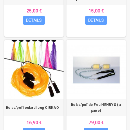
25,00 €
15,00 €
DÉTAILS
DÉTAILS
Bolas/poï de Feu HENRYS (la
Bolas/poï foulard long CIRKAO
paire)
16,90 €
79,00 €