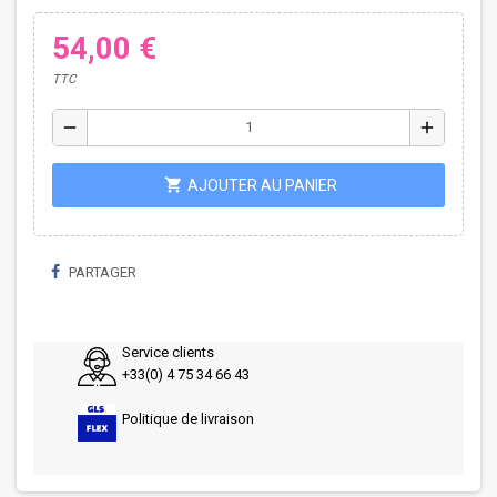
54,00 €
TTC
remove
add
shopping_cart
AJOUTER AU PANIER
PARTAGER
Service clients
+33(0) 4 75 34 66 43
Politique de livraison