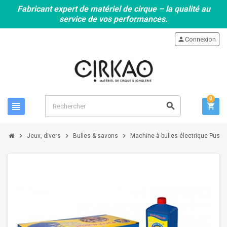
Fabricant expert de matériel de cirque – la qualité au
service de vos performances.
person
Connexion
0
view_headline
search
shopping_cart
chevron_right
chevron_right
chevron_right
Jeux, divers
Bulles & savons
Machine à bulles électrique Pustef