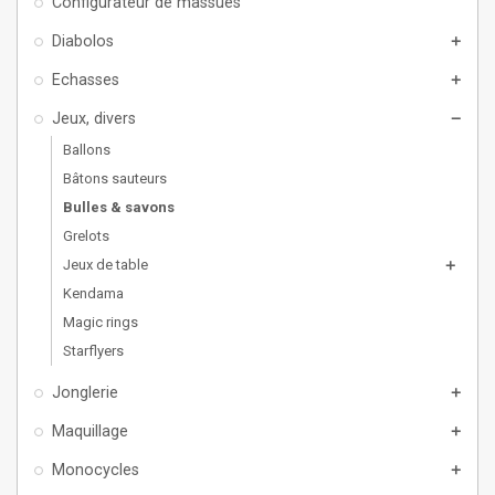
Configurateur de massues
Diabolos
add
Echasses
add
Jeux, divers
remove
Ballons
Bâtons sauteurs
Bulles & savons
Grelots
Jeux de table
add
Kendama
Magic rings
Starflyers
Jonglerie
add
Maquillage
add
Monocycles
add