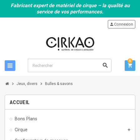
Fabricant expert de matériel de cirque – la qualité au
service de vos performances.
person
Connexion
0
view_headline
search
shopping_cart
chevron_right
chevron_right
Jeux, divers
Bulles & savons
ACCUEIL
Bons Plans
Cirque
add