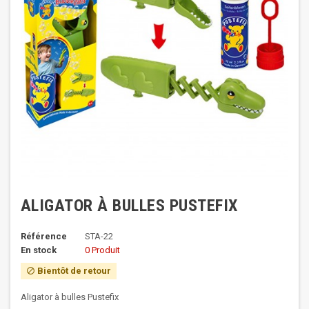
ALIGATOR À BULLES PUSTEFIX
Référence
STA-22
En stock
0 Produit
Bientôt de retour
block
Aligator à bulles Pustefix