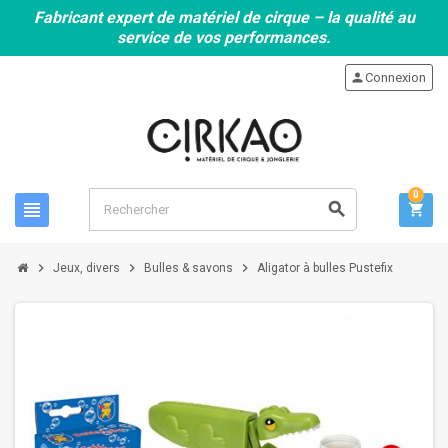
Fabricant expert de matériel de cirque – la qualité au
service de vos performances.
person
Connexion
0
view_headline
search
shopping_cart
chevron_right
chevron_right
chevron_right
Jeux, divers
Bulles & savons
Aligator à bulles Pustefix