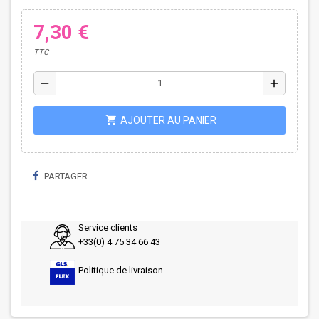
7,30 €
TTC
remove
add
shopping_cart
AJOUTER AU PANIER
PARTAGER
Service clients
+33(0) 4 75 34 66 43
Politique de livraison