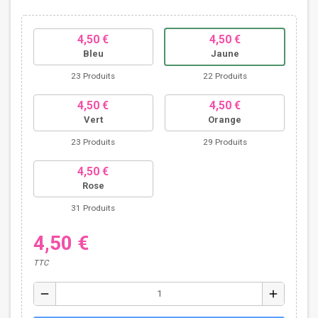
4,50 €
4,50 €
Bleu
Jaune
23 Produits
22 Produits
4,50 €
4,50 €
Vert
Orange
23 Produits
29 Produits
4,50 €
Rose
31 Produits
4,50 €
TTC
remove
add