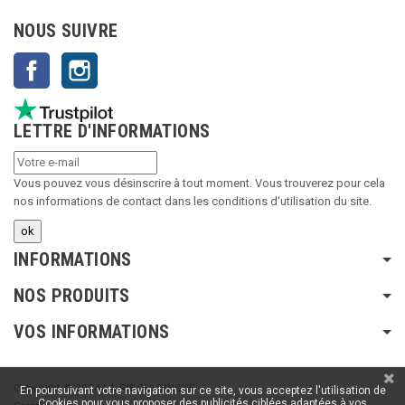
NOUS SUIVRE
Facebook
Instagram
LETTRE D'INFORMATIONS
Vous pouvez vous désinscrire à tout moment. Vous trouverez pour cela
nos informations de contact dans les conditions d'utilisation du site.
INFORMATIONS
NOS PRODUITS
VOS INFORMATIONS
Copyright © 2024 LA RIBOULDINGUE
En poursuivant votre navigation sur ce site, vous acceptez l'utilisation de
Cookies pour vous proposer des publicités ciblées adaptées à vos