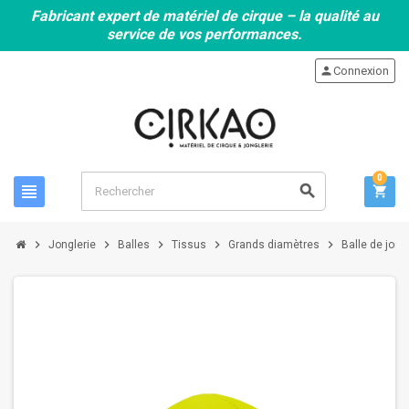
Fabricant expert de matériel de cirque – la qualité au
service de vos performances.
person
Connexion
0
view_headline
search
shopping_cart
chevron_right
chevron_right
chevron_right
chevron_right
chevron_right
Jonglerie
Balles
Tissus
Grands diamètres
Balle de jong