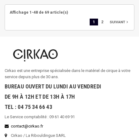
Affichage 1-48 de 69 article(s)
1
2
navigate_next
SUIVANT
Cirkao est une entreprise spécialisée dans le matériel de cirque à votre
service depuis plus de 30 ans.
BUREAU OUVERT DU LUNDI AU VENDREDI
DE 9H À 12H ET DE 13H À 17H
TEL : 04 75 34 66 43
Le Service comptabilité : 09 61 40 69 91
contact@cirkao.fr
Cirkao / La Ribouldingue SARL