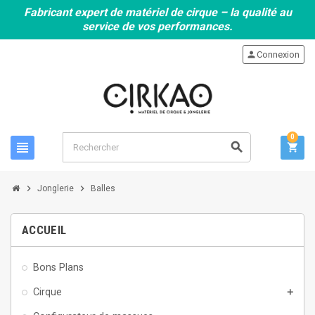
Fabricant expert de matériel de cirque – la qualité au
service de vos performances.
person
Connexion
0
view_headline
search
shopping_cart
chevron_right
chevron_right
Jonglerie
Balles
ACCUEIL
Bons Plans
Cirque
add