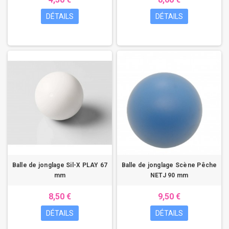
Livraison rapide depuis l'Ardèche. Conseil personnalisé pour choisir la
balle adaptée à votre pratique (poids, taille, type de remplissage).
DÉTAILS
DÉTAILS
Balle de jonglage Sil-X PLAY 67
Balle de jonglage Scène Pêche
mm
NETJ 90 mm
8,50 €
9,50 €
DÉTAILS
DÉTAILS