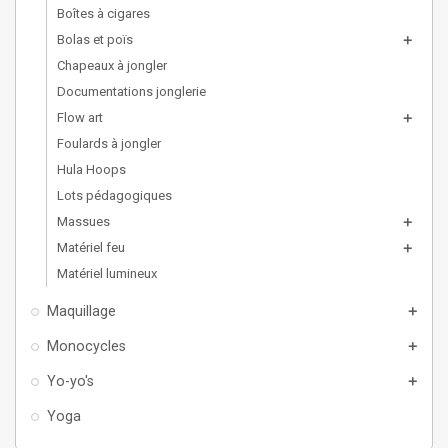
Boîtes à cigares
Bolas et poïs
add
Chapeaux à jongler
Documentations jonglerie
Flow art
add
Foulards à jongler
Hula Hoops
Lots pédagogiques
Massues
add
Matériel feu
add
Matériel lumineux
Maquillage
add
Monocycles
add
Yo-yo's
add
Yoga