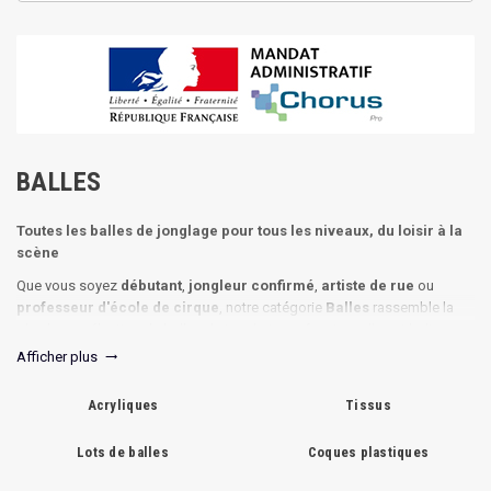
BALLES
Toutes les balles de jonglage pour tous les niveaux, du loisir à la
scène
Que vous soyez
débutant
,
jongleur confirmé
,
artiste de rue
ou
professeur d'école de cirque
, notre catégorie
Balles
rassemble la
plus large sélection de balles de jonglerie professionnelles et ludiques.
Afficher plus
trending_flat
Les grandes familles de balles :
Beanbag classiques
(remplissage millet) : MMX PLAY, Stretch
Acryliques
Tissus
Henrys, Basic JWS, Uglies – idéales pour l'apprentissage et les
lancers corporels
Lots de balles
Coques plastiques
Balles type "russes"
: SRX PLAY (sable), HiX-ball Henrys – ne