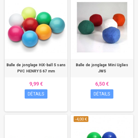
Balle de jonglage HiX-ball S sans
Balle de jonglage Mini Uglies
PVC HENRYS 67 mm
JWS
9,99 €
6,50 €
DÉTAILS
DÉTAILS
-4,00 €