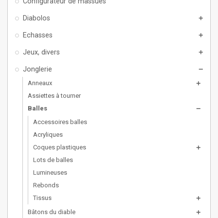
Configurateur de massues
Diabolos
add
Echasses
add
Jeux, divers
add
Jonglerie
remove
Anneaux
add
Assiettes à tourner
Balles
remove
Accessoires balles
Acryliques
Coques plastiques
add
Lots de balles
Lumineuses
Rebonds
Tissus
add
Bâtons du diable
add