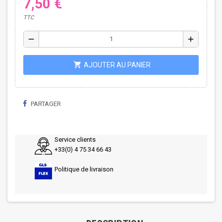
7,50 €
TTC
remove
add
shopping_cart
AJOUTER AU PANIER
PARTAGER
Service clients
+33(0) 4 75 34 66 43
Politique de livraison