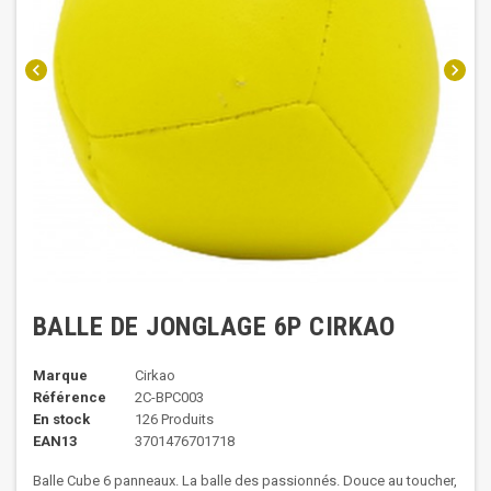
chevron_left
chevron_right
BALLE DE JONGLAGE 6P CIRKAO
Marque
Cirkao
Référence
2C-BPC003
En stock
126 Produits
EAN13
3701476701718
Balle Cube 6 panneaux. La balle des passionnés. Douce au toucher,