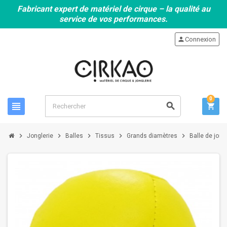
Fabricant expert de matériel de cirque – la qualité au
service de vos performances.
person
Connexion
0
view_headline
search
shopping_cart
chevron_right
chevron_right
chevron_right
chevron_right
chevron_right
Jonglerie
Balles
Tissus
Grands diamètres
Balle de jon