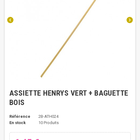
chevron_left
chevron_right
ASSIETTE HENRYS VERT + BAGUETTE
BOIS
Référence
2B-ATH024
En stock
10 Produits