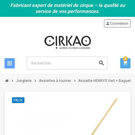
Fabricant expert de matériel de cirque – la qualité au
service de vos performances.
person
Connexion
0
view_headline
search
shopping_cart
chevron_right
chevron_right
chevron_right
Jonglerie
Assiettes à tourner
Assiette HENRYS Vert + Baguette 
PACK