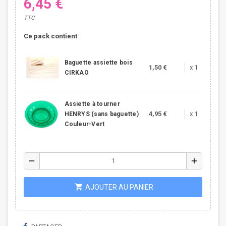
6,45 €
TTC
Ce pack contient
Baguette assiette bois
1,50 €
x 1
CIRKAO
Assiette à tourner
4,95 €
x 1
HENRYS (sans baguette)
Couleur-Vert
remove
add
shopping_cart
AJOUTER AU PANIER