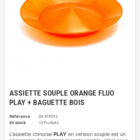
ASSIETTE SOUPLE ORANGE FLUO
PLAY + BAGUETTE BOIS
Référence
2B-ATP012
En stock
10 Produits
L’assiette chinoise
PLAY
en version
souple
est un