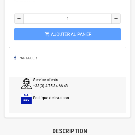
remove
add
shopping_cart
AJOUTER AU PANIER
PARTAGER
Service clients
+33(0) 4 75 34 66 43
Politique de livraison
DESCRIPTION