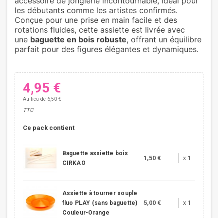
accessoire de jonglerie incontournable, idéal pour
les débutants comme les artistes confirmés.
Conçue pour une prise en main facile et des
rotations fluides, cette assiette est livrée avec
une
baguette en bois robuste
, offrant un équilibre
parfait pour des figures élégantes et dynamiques.
4,95 €
Au lieu de 6,50 €
TTC
Ce pack contient
Baguette assiette bois
1,50 €
x 1
CIRKAO
Assiette à tourner souple
5,00 €
x 1
fluo PLAY (sans baguette)
Couleur-Orange