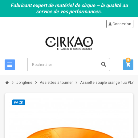
Fabricant expert de matériel de cirque – la qualité au
service de vos performances.
person
Connexion
0
view_headline
search
shopping_cart
chevron_right
chevron_right
chevron_right
Jonglerie
Assiettes à tourner
Assiette souple orange fluo PLAY 
PACK