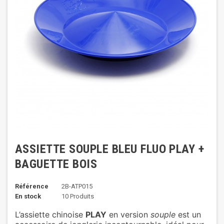
ASSIETTE SOUPLE BLEU FLUO PLAY +
BAGUETTE BOIS
Référence
2B-ATP015
En stock
10 Produits
L’assiette chinoise
PLAY
en version
souple
est un