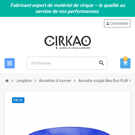
Fabricant expert de matériel de cirque – la qualité au
service de vos performances.
person
Connexion
0
view_headline
search
shopping_cart
chevron_right
chevron_right
chevron_right
Jonglerie
Assiettes à tourner
Assiette souple bleu fluo PLAY + 
PACK