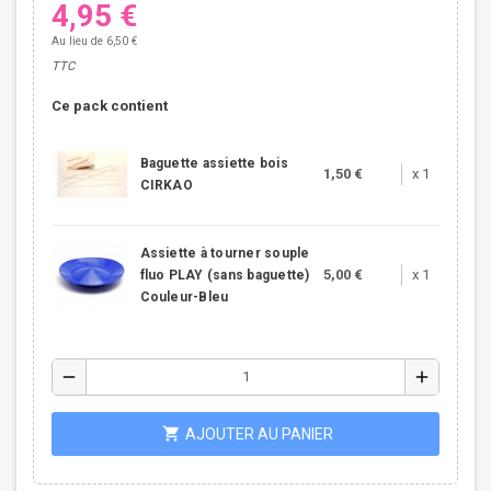
4,95 €
Au lieu de 6,50 €
TTC
Ce pack contient
Baguette assiette bois
1,50 €
x 1
CIRKAO
Assiette à tourner souple
5,00 €
x 1
fluo PLAY (sans baguette)
Couleur-Bleu
remove
add
shopping_cart
AJOUTER AU PANIER