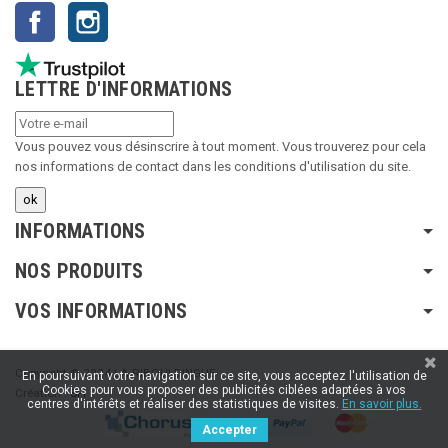
Facebook
Instagram
LETTRE D'INFORMATIONS
Vous pouvez vous désinscrire à tout moment. Vous trouverez pour cela
nos informations de contact dans les conditions d'utilisation du site.
INFORMATIONS
NOS PRODUITS
VOS INFORMATIONS
Copyright © 2024 LA RIBOULDINGUE
En poursuivant votre navigation sur ce site, vous acceptez l'utilisation de
Cookies pour vous proposer des publicités ciblées adaptées à vos
Création :
SFI
centres d'intérêts et réaliser des statistiques de visites.
En savoir plus.
Accepter