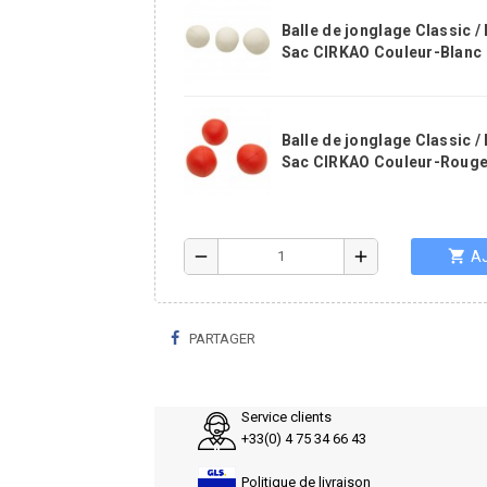
Balle de jonglage Classic / 
Sac CIRKAO Couleur-Blanc
Balle de jonglage Classic / 
Sac CIRKAO Couleur-Roug
shopping_cart
remove
add
A
PARTAGER
Service clients
+33(0) 4 75 34 66 43
Politique de livraison