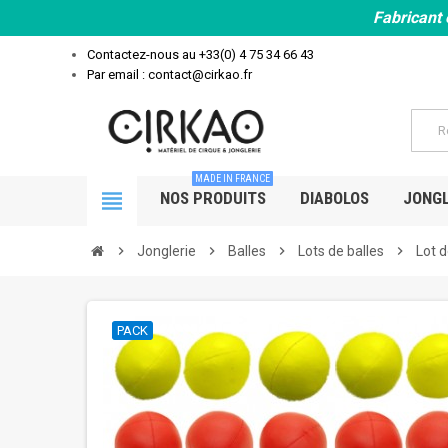
Fabricant 
Contactez-nous au
+33(0) 4 75 34 66 43
Par email : contact@cirkao.fr
MADE IN FRANCE
view_headline
NOS PRODUITS
DIABOLOS
JONGL
chevron_right
Jonglerie
chevron_right
Balles
chevron_right
Lots de balles
chevron_right
Lot d
PACK