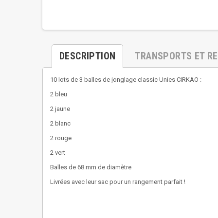
DESCRIPTION
TRANSPORTS ET R
10 lots de 3 balles de jonglage classic Unies CIRKAO :
2 bleu
2 jaune
2 blanc
2 rouge
2 vert
Balles de 68 mm de diamètre
Livrées avec leur sac pour un rangement parfait !