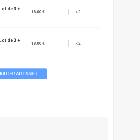
Lot de 3 +
18,00 €
x 2
Lot de 3 +
18,00 €
x 2
e
JOUTER AU PANIER