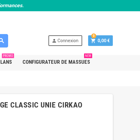
rformances.
0
earch
person
shopping_cart
Connexion
0,00 €
PROMO
NEW
PLANS
CONFIGURATEUR DE MASSUES
AGE CLASSIC UNIE CIRKAO