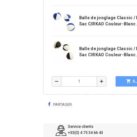
Balle de jonglage Classic / 
Sac CIRKAO Couleur-Blanc 
Balle de jonglage Classic / 
Sac CIRKAO Couleur-Blanc 
shopping_cart
remove
add
A
PARTAGER
Service clients
+33(0) 4 75 34 66 43