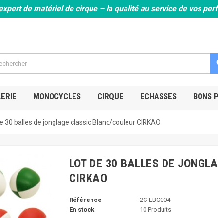
expert de matériel de cirque – la qualité au service de vos pe
s
ERIE
MONOCYCLES
CIRQUE
ECHASSES
BONS 
e 30 balles de jonglage classic Blanc/couleur CIRKAO
LOT DE 30 BALLES DE JONGL
CIRKAO
Référence
2C-LBC004
En stock
10 Produits