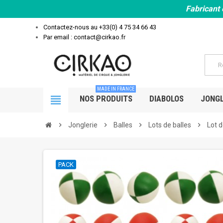
Fabricant 
Contactez-nous au
+33(0) 4 75 34 66 43
Par email : contact@cirkao.fr
MADE IN FRANCE
view_headline
NOS PRODUITS
DIABOLOS
JONGL
chevron_right
Jonglerie
chevron_right
Balles
chevron_right
Lots de balles
chevron_right
Lot d
PACK