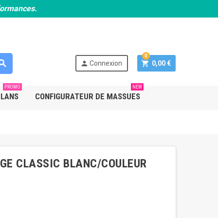
rformances.
0
earch
person
shopping_cart
Connexion
0,00 €
PROMO
NEW
PLANS
CONFIGURATEUR DE MASSUES
AGE CLASSIC BLANC/COULEUR