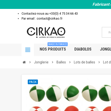
Fabricant 
Contactez-nous au
+33(0) 4 75 34 66 43
Par email : contact@cirkao.fr
MADE IN FRANCE
view_headline
NOS PRODUITS
DIABOLOS
JONGL
chevron_right
Jonglerie
chevron_right
Balles
chevron_right
Lots de balles
chevron_right
Lot d
PACK