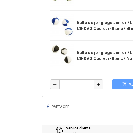
Balle de jonglage Junior / L
CIRKAO Couleur-Blanc / Bl
Balle de jonglage Junior / L
CIRKAO Couleur-Blanc / No
shopping_cart
remove
add
A
PARTAGER
Service clients