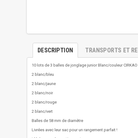
DESCRIPTION
TRANSPORTS ET R
10 lots de 3 balles de jonglage junior Blanc/couleur CIRKAO 
2 blanc/bleu
2 blanc/jaune
2 blanc/noir
2 blanc/rouge
2 blanc/vert
Balles de 58 mm de diamètre
Livrées avec leur sac pour un rangement parfait !