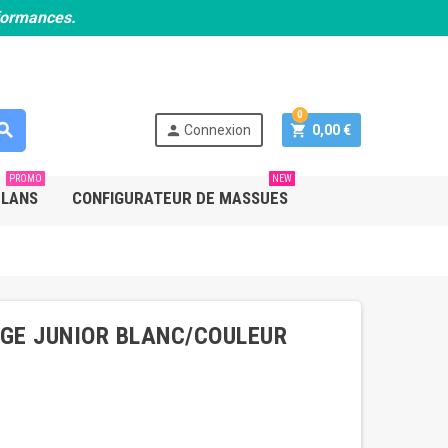
rformances.
0
earch
person
shopping_cart
Connexion
0,00 €
PROMO
NEW
PLANS
CONFIGURATEUR DE MASSUES
AGE JUNIOR BLANC/COULEUR