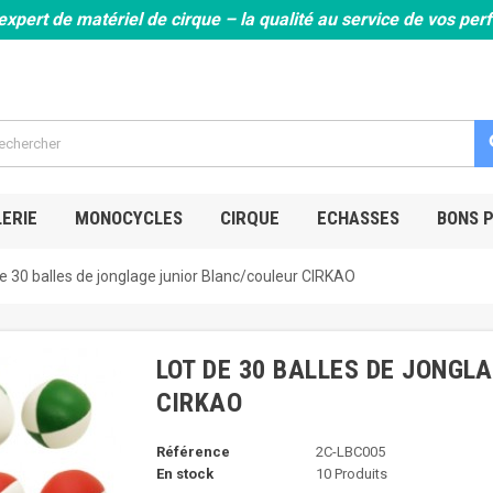
expert de matériel de cirque – la qualité au service de vos pe
s
ERIE
MONOCYCLES
CIRQUE
ECHASSES
BONS 
e 30 balles de jonglage junior Blanc/couleur CIRKAO
LOT DE 30 BALLES DE JONGL
CIRKAO
Référence
2C-LBC005
En stock
10 Produits