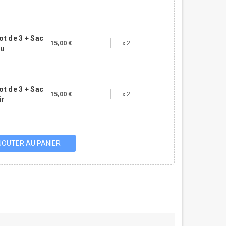
ot de 3 + Sac
15,00 €
x 2
eu
ot de 3 + Sac
15,00 €
x 2
ir
JOUTER AU PANIER