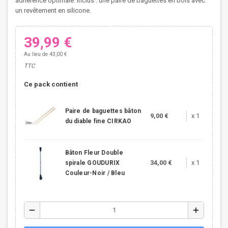
adhérence optimale. Inclus : une paire de baguettes en bois avec
un revêtement en silicone.
39,99 €
Au lieu de 43,00 €
TTC
Ce pack contient
Paire de baguettes bâton
9,00 €
x 1
du diable fine CIRKAO
Bâton Fleur Double
34,00 €
x 1
spirale GOUDURIX
Couleur-Noir / Bleu
remove
add