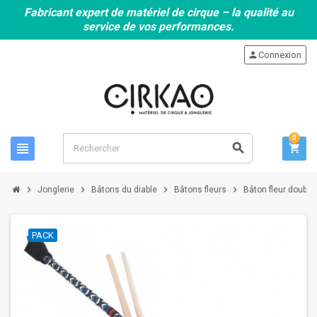
Fabricant expert de matériel de cirque – la qualité au
service de vos performances.
person
Connexion
0
view_headline
search
shopping_cart
chevron_right
chevron_right
chevron_right
chevron_right
Jonglerie
Bâtons du diable
Bâtons fleurs
Bâton fleur double
PACK