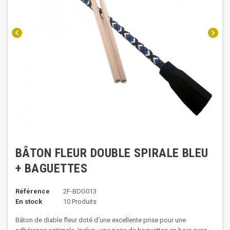
chevron_left
chevron_right
BÂTON FLEUR DOUBLE SPIRALE BLEU
+ BAGUETTES
Référence
2F-BDG013
En stock
10 Produits
Bâton de diable fleur doté d'une excellente prise pour une