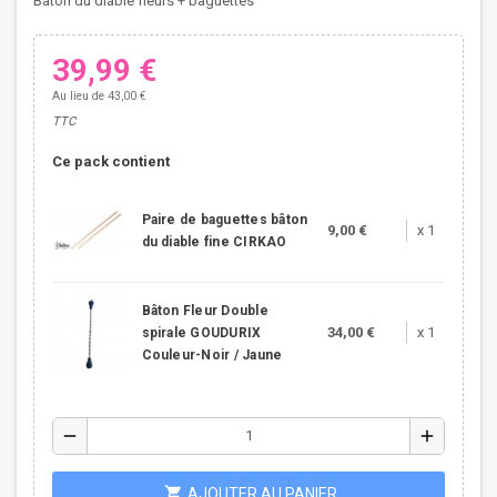
Bâton du diable fleurs + baguettes
39,99 €
Au lieu de 43,00 €
TTC
Ce pack contient
Paire de baguettes bâton
9,00 €
x 1
du diable fine CIRKAO
Bâton Fleur Double
34,00 €
x 1
spirale GOUDURIX
Couleur-Noir / Jaune
remove
add
shopping_cart
AJOUTER AU PANIER