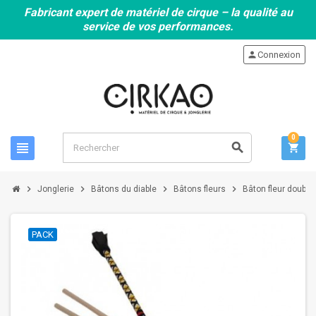
Fabricant expert de matériel de cirque – la qualité au
service de vos performances.
person
Connexion
0
view_headline
search
shopping_cart
chevron_right
chevron_right
chevron_right
chevron_right
Jonglerie
Bâtons du diable
Bâtons fleurs
Bâton fleur double
PACK