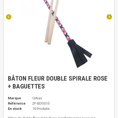
chevron_left
chevron_right
BÂTON FLEUR DOUBLE SPIRALE ROSE
+ BAGUETTES
Marque
Cirkao
Référence
2F-BDG015
En stock
10 Produits