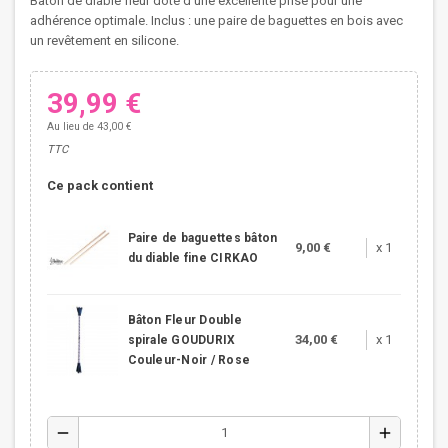
Bâton de diable fleur doté d'une excellente prise pour une
adhérence optimale. Inclus : une paire de baguettes en bois avec
un revêtement en silicone.
39,99 €
Au lieu de 43,00 €
TTC
Ce pack contient
Paire de baguettes bâton
9,00 €
x 1
du diable fine CIRKAO
Bâton Fleur Double
34,00 €
x 1
spirale GOUDURIX
Couleur-Noir / Rose
remove
add