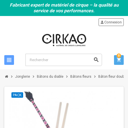
Fabricant expert de matériel de cirque – la qualité au
service de vos performances.
person
Connexion
0
view_headline
search
shopping_cart
chevron_right
chevron_right
chevron_right
chevron_right
Jonglerie
Bâtons du diable
Bâtons fleurs
Bâton fleur double
PACK