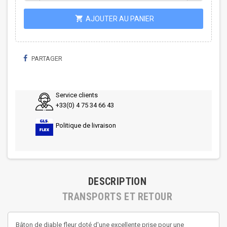
shopping_cart
AJOUTER AU PANIER
PARTAGER
Service clients
+33(0) 4 75 34 66 43
Politique de livraison
DESCRIPTION
TRANSPORTS ET RETOUR
Bâton de diable fleur doté d'une excellente prise pour une