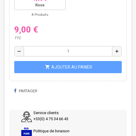
Rose
8 Produits
9,00 €
TTC
remove
add
shopping_cart
AJOUTER AU PANIER
PARTAGER
Service clients
+33(0) 4 75 34 66 43
Politique de livraison