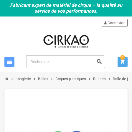
Fabricant expert de matériel de cirque – la qualité au
service de vos performances.
person
Connexion
0
view_headline
search
shopping_cart
chevron_right
chevron_right
chevron_right
chevron_right
chevron_right
Jonglerie
Balles
Coques plastiques
Russes
Balle de j