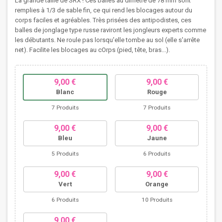
La grande taille de SRX ! Ces balles au dimètre de 78 mm sont
remplies à 1/3 de sable fin, ce qui rend les blocages autour du
corps faciles et agréables. Très prisées des antipodistes, ces
balles de jonglage type russe raviront les jongleurs experts comme
les débutants. Ne roule pas lorsqu'elle tombe au sol (elle s'arrête
net). Facilite les blocages au cOrps (pied, tête, bras...).
9,00 €
9,00 €
Blanc
Rouge
7 Produits
7 Produits
9,00 €
9,00 €
Bleu
Jaune
5 Produits
6 Produits
9,00 €
9,00 €
Vert
Orange
6 Produits
10 Produits
9,00 €