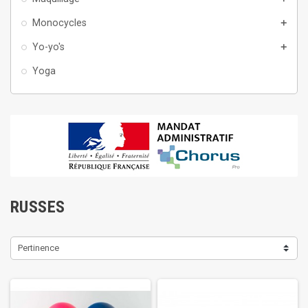
Monocycles
add
Yo-yo's
add
Yoga
RUSSES
Pertinence