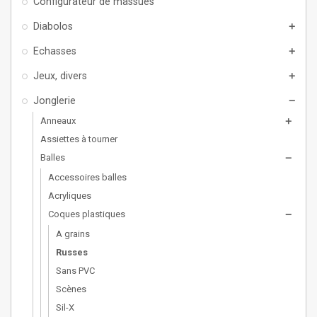
Configurateur de massues
Diabolos
add
Echasses
add
Jeux, divers
add
Jonglerie
remove
Anneaux
add
Assiettes à tourner
Balles
remove
Accessoires balles
Acryliques
Coques plastiques
remove
A grains
Russes
Sans PVC
Scènes
Sil-X