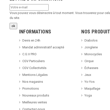
Vous pouvez vous désinscrire à tout moment. Vous trouverez pour cela 
du site.
INFORMATIONS
NOS PRODUI
Devis en 24h
Diabolos
Mandat administratif accepté
Jonglerie
C.G.V PRO
Monocycles
CGV Particuliers
Cirque
CGV Collectivités
Échasses
Mentions Légales
Jeux
Nos magasins
Yo-Yos
Promotions
Maquillage
Nouveaux produits
Yoga
Meilleures ventes
Contactez-nous