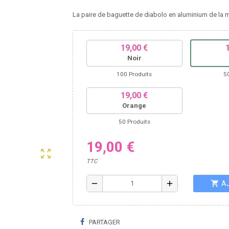
La paire de baguette de diabolo en aluminium de la
19,00 €
Noir
100 Produits
5
19,00 €
Orange
50 Produits
19,00 €
zoom_out_map
TTC
shopping_cart
remove
add
A
PARTAGER