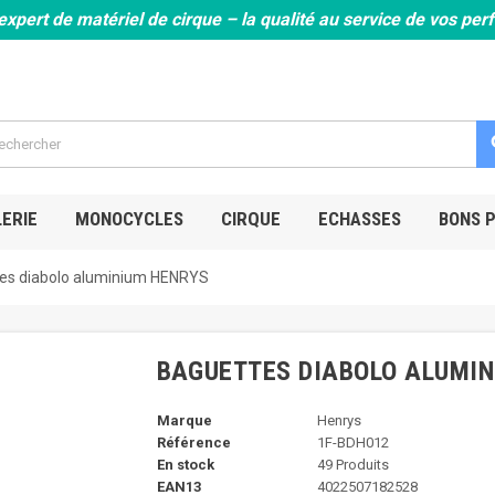
expert de matériel de cirque – la qualité au service de vos pe
s
ERIE
MONOCYCLES
CIRQUE
ECHASSES
BONS 
es diabolo aluminium HENRYS
BAGUETTES DIABOLO ALUMIN
Marque
Henrys
Référence
1F-BDH012
En stock
49 Produits
EAN13
4022507182528