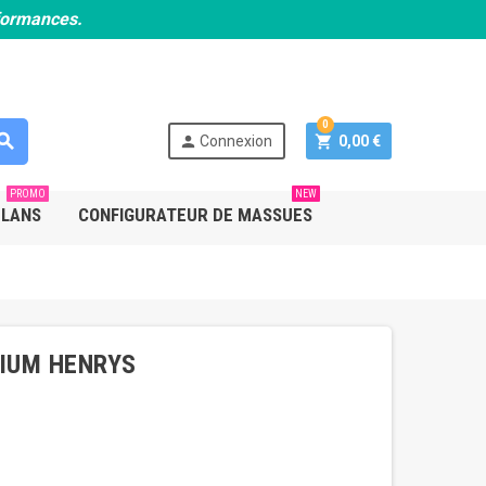
rformances.
0
earch
person
shopping_cart
Connexion
0,00 €
PROMO
NEW
PLANS
CONFIGURATEUR DE MASSUES
IUM HENRYS