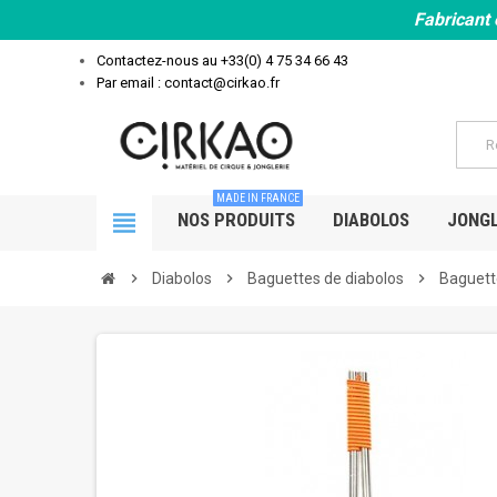
Fabricant 
Contactez-nous au
+33(0) 4 75 34 66 43
Par email : contact@cirkao.fr
MADE IN FRANCE
view_headline
NOS PRODUITS
DIABOLOS
JONGL
chevron_right
Diabolos
chevron_right
Baguettes de diabolos
chevron_right
Baguett