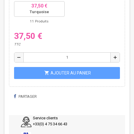
37,50 €
Turquoise
11 Produits
37,50 €
TTC
remove
add
shopping_cart
AJOUTER AU PANIER
PARTAGER
Service clients
+33(0) 4 75 34 66 43