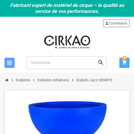
Fabricant expert de matériel de cirque – la qualité au
service de vos performances.
person
Connexion
0
view_headline
search
shopping_cart
chevron_right
chevron_right
chevron_right
Diabolos
Diabolos initiations
Diabolo Jazz HENRYS