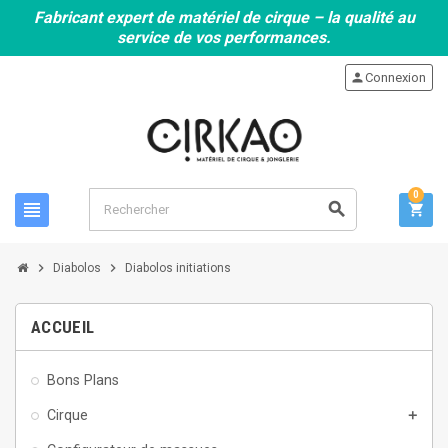
Fabricant expert de matériel de cirque – la qualité au
service de vos performances.
person
Connexion
0
view_headline
search
shopping_cart
chevron_right
chevron_right
Diabolos
Diabolos initiations
ACCUEIL
Bons Plans
Cirque
add