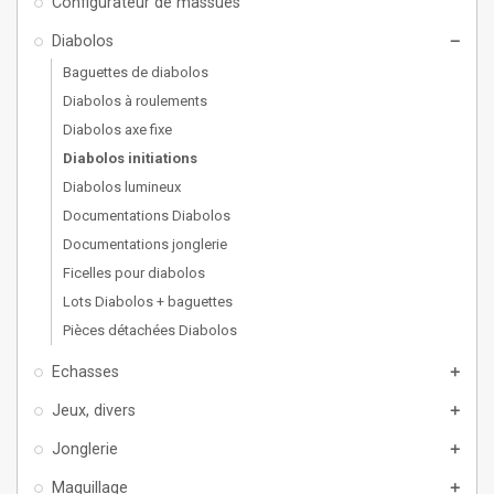
Configurateur de massues
Diabolos
remove
Baguettes de diabolos
Diabolos à roulements
Diabolos axe fixe
Diabolos initiations
Diabolos lumineux
Documentations Diabolos
Documentations jonglerie
Ficelles pour diabolos
Lots Diabolos + baguettes
Pièces détachées Diabolos
Echasses
add
Jeux, divers
add
Jonglerie
add
Maquillage
add