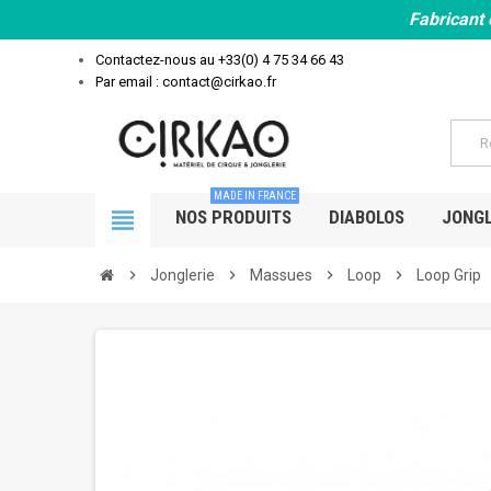
Fabricant 
Contactez-nous au
+33(0) 4 75 34 66 43
Par email : contact@cirkao.fr
MADE IN FRANCE
view_headline
NOS PRODUITS
DIABOLOS
JONGL
chevron_right
Jonglerie
chevron_right
Massues
chevron_right
Loop
chevron_right
Loop Grip