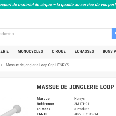
expert de matériel de cirque – la qualité au service de vos pe
s
ERIE
MONOCYCLES
CIRQUE
ECHASSES
BONS 
chevron_right
Massue de jonglerie Loop Grip HENRYS
MASSUE DE JONGLERIE LOOP 
Marque
Henrys
Référence
2M-LTH011
En stock
3 Produits
EAN13
4022507196914