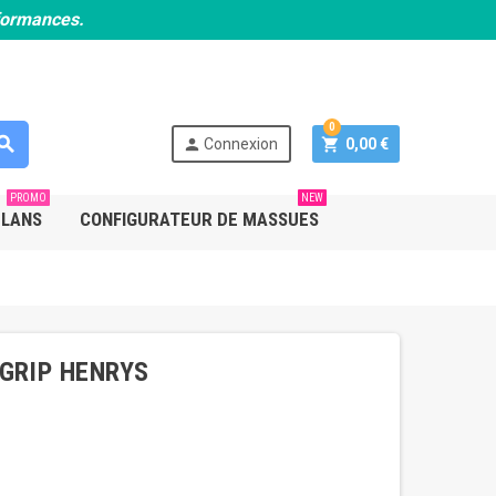
rformances.
0
earch
person
shopping_cart
Connexion
0,00 €
PROMO
NEW
PLANS
CONFIGURATEUR DE MASSUES
GRIP HENRYS