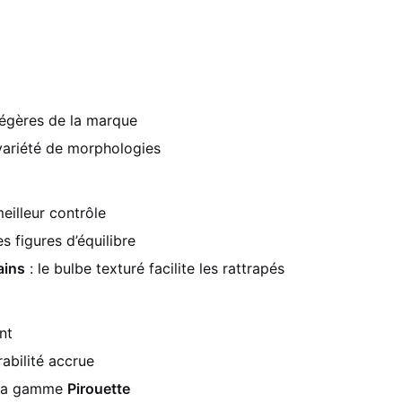
légères de la marque
variété de morphologies
eilleur contrôle
s figures d’équilibre
ains
: le bulbe texturé facilite les rattrapés
nt
abilité accrue
 la gamme
Pirouette