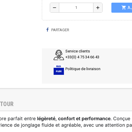
shopping_cart
remove
add
A
PARTAGER
Service clients
+33(0) 4 75 34 66 43
Politique de livraison
ETOUR
bre parfait entre
légèreté, confort et performance
. Conçue 
rience de jonglage fluide et agréable, avec une attention pa