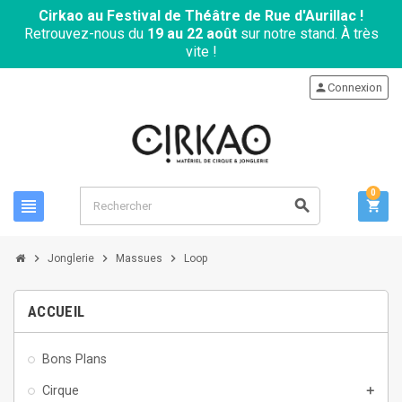
Cirkao au Festival de Théâtre de Rue d'Aurillac !
Retrouvez-nous du
19 au 22 août
sur notre stand. À très
vite !
person
Connexion
0
view_headline
search
shopping_cart
chevron_right
chevron_right
chevron_right
Jonglerie
Massues
Loop
ACCUEIL
Bons Plans
Cirque
add