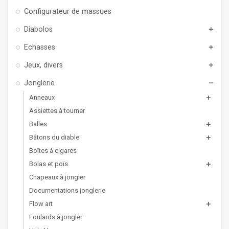
Configurateur de massues
Diabolos
add
Echasses
add
Jeux, divers
add
Jonglerie
remove
Anneaux
add
Assiettes à tourner
Balles
add
Bâtons du diable
add
Boîtes à cigares
Bolas et poïs
add
Chapeaux à jongler
Documentations jonglerie
Flow art
add
Foulards à jongler