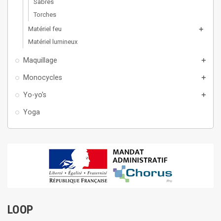
Sabres
Torches
Matériel feu
add
Matériel lumineux
Maquillage
add
Monocycles
add
Yo-yo's
add
Yoga
LOOP