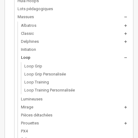
Hula Hoops
Lots pédagogiques
Massues
remove
Albatros
add
Classic
add
Delphines
add
Initiation
Loop
remove
Loop Grip
Loop Grip Personalisée
Loop Training
Loop Training Personnalisée
Lumineuses
Mirage
add
Pièces détachées
Pirouettes
add
PX4