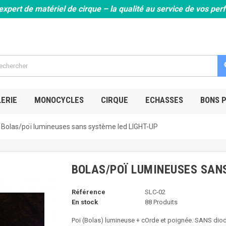
expert de matériel de cirque – la qualité au service de vos pe
s
ERIE
MONOCYCLES
CIRQUE
ECHASSES
BONS 
Bolas/poï lumineuses sans système led LIGHT-UP
BOLAS/POÏ LUMINEUSES SANS
Référence
SLC-02
En stock
88 Produits
Poï (Bolas) lumineuse + cOrde et poignée. SANS diod