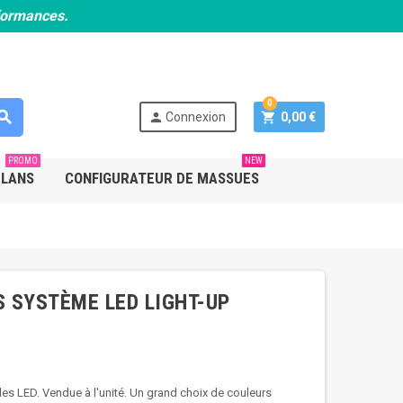
rformances.
0
earch
person
shopping_cart
Connexion
0,00 €
PROMO
NEW
PLANS
CONFIGURATEUR DE MASSUES
 SYSTÈME LED LIGHT-UP
es LED. Vendue à l'unité. Un grand choix de couleurs