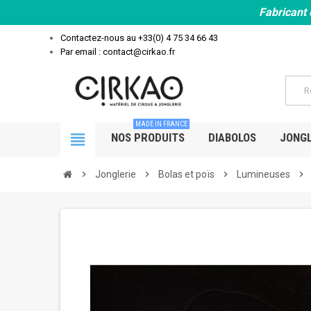
Fabricant 
Contactez-nous au
+33(0) 4 75 34 66 43
Par email : contact@cirkao.fr
MADE IN FRANCE
view_headline
NOS PRODUITS
DIABOLOS
JONGL
chevron_right
Jonglerie
chevron_right
Bolas et poïs
chevron_right
Lumineuses
chevron_right