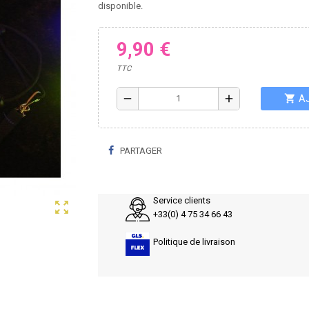
disponible.
9,90 €
TTC
shopping_cart
remove
add
A
PARTAGER
Service clients
zoom_out_map
+33(0) 4 75 34 66 43
Politique de livraison