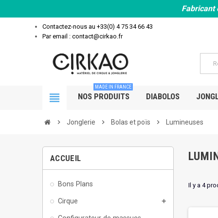
Fabricant 
Contactez-nous au
+33(0) 4 75 34 66 43
Par email : contact@cirkao.fr
MADE IN FRANCE
view_headline
NOS PRODUITS
DIABOLOS
JONGL
chevron_right
Jonglerie
chevron_right
Bolas et poïs
chevron_right
Lumineuses
LUMI
ACCUEIL
Bons Plans
Il y a 4 pro
Cirque
add
Configurateur de massues