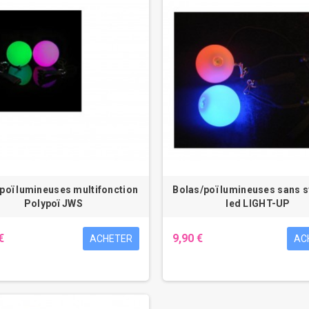
poï lumineuses multifonction
Bolas/poï lumineuses sans 
Polypoï JWS
led LIGHT-UP
€
9,90 €
ACHETER
AC