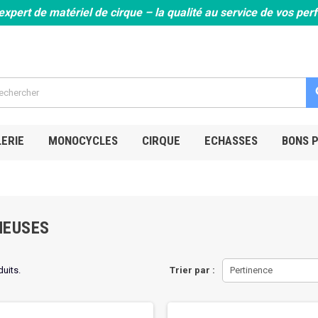
expert de matériel de cirque – la qualité au service de vos pe
s
ERIE
MONOCYCLES
CIRQUE
ECHASSES
BONS 
NEUSES
duits.
Trier par :
Pertinence