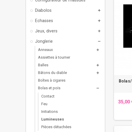
Diabolos
add
Echasses
add
Jeux, divers
add
Jonglerie
remove
Anneaux
add
Assiettes à tourner
Balles
add
Bâtons du diable
add
Boîtes à cigares
Bolas/
Bolas et poïs
remove
Contact
35,00 
Feu
Initiations
Lumineuses
Pièces détachées