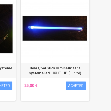
système
Bolas/poï Stick lumineux sans
système led LIGHT-UP (l'unité)
25,00 €
HETER
ACHETER