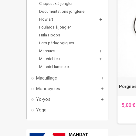
Chapeaux à jongler
Documentations jonglerie
Flow art
add
Foulards à jongler
Hula Hoops
Lots pédagogiques
Massues
add
Matériel feu
add
Matériel lumineux
Maquillage
add
Poignée 
Monocycles
add
Yo-yo's
add
5,00 €
Yoga