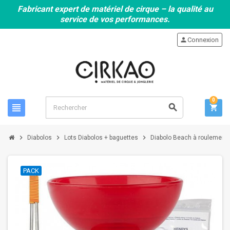
Fabricant expert de matériel de cirque – la qualité au
service de vos performances.
person
Connexion
0
view_headline
search
shopping_cart
chevron_right
chevron_right
chevron_right
Diabolos
Lots Diabolos + baguettes
Diabolo Beach à roulement ro
PACK