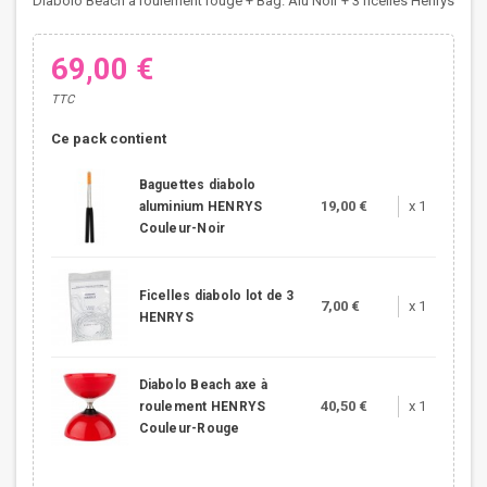
Diabolo Beach à roulement rouge + Bag. Alu Noir + 3 ficelles Henrys
69,00 €
TTC
Ce pack contient
Baguettes diabolo
19,00 €
x 1
aluminium HENRYS
Couleur-Noir
Ficelles diabolo lot de 3
7,00 €
x 1
HENRYS
Diabolo Beach axe à
40,50 €
x 1
roulement HENRYS
Couleur-Rouge