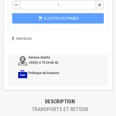
remove
add
shopping_cart
AJOUTER AU PANIER
PARTAGER
Service clients
+33(0) 4 75 34 66 43
Politique de livraison
DESCRIPTION
TRANSPORTS ET RETOUR