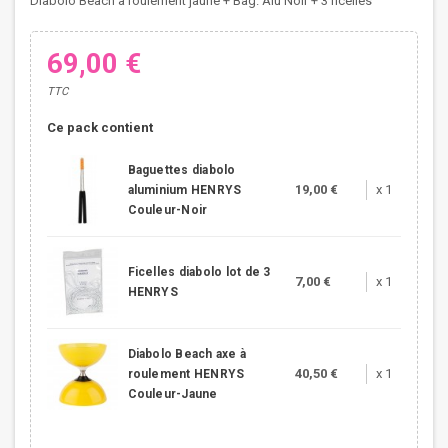
Diabolo Beach à roulement jaune + Bag. Alu Noir + 3 ficelles
69,00 €
TTC
Ce pack contient
Baguettes diabolo
19,00 €
x 1
aluminium HENRYS
Couleur-Noir
Ficelles diabolo lot de 3
7,00 €
x 1
HENRYS
Diabolo Beach axe à
40,50 €
x 1
roulement HENRYS
Couleur-Jaune