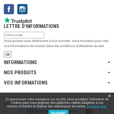
Facebook
Instagram
LETTRE D'INFORMATIONS
Vous pouvez vous désinscrire à tout moment. Vous trouverez pour cela
nos informations de contact dans les conditions d'utilisation du site.
INFORMATIONS
NOS PRODUITS
VOS INFORMATIONS
Copyright © 2024 LA RIBOULDINGUE
En poursuivant votre navigation sur ce site, vous acceptez l'utilisation de
Cookies pour vous proposer des publicités ciblées adaptées à vos
Création :
SFI
centres d'intérêts et réaliser des statistiques de visites.
En savoir plus.
Accepter