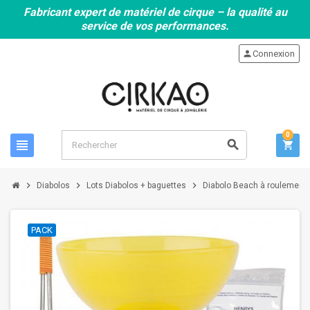
Fabricant expert de matériel de cirque – la qualité au
service de vos performances.
person
Connexion
0
view_headline
search
shopping_cart
chevron_right
chevron_right
chevron_right
Diabolos
Lots Diabolos + baguettes
Diabolo Beach à roulement ja
PACK