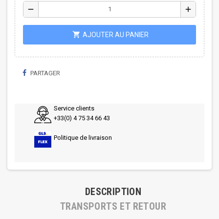
remove
add
shopping_cart
AJOUTER AU PANIER
PARTAGER
Service clients
+33(0) 4 75 34 66 43
Politique de livraison
DESCRIPTION
TRANSPORTS ET RETOUR