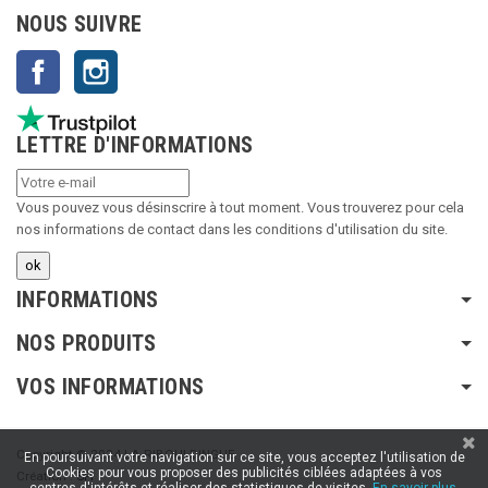
NOUS SUIVRE
Facebook
Instagram
LETTRE D'INFORMATIONS
Vous pouvez vous désinscrire à tout moment. Vous trouverez pour cela
nos informations de contact dans les conditions d'utilisation du site.
INFORMATIONS
NOS PRODUITS
VOS INFORMATIONS
Copyright © 2024 LA RIBOULDINGUE
En poursuivant votre navigation sur ce site, vous acceptez l'utilisation de
Cookies pour vous proposer des publicités ciblées adaptées à vos
Création :
SFI