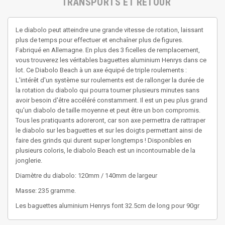
TRANSPORTS ET RETOUR
Le diabolo peut atteindre une grande vitesse de rotation, laissant 
plus de temps pour effectuer et enchaîner plus de figures. 
Fabriqué en Allemagne. En plus des 3 ficelles de remplacement, 
vous trouverez les véritables baguettes aluminium Henrys dans ce 
lot. Ce Diabolo Beach à un axe équipé de triple roulements : 
L'intérêt d'un système sur roulements est de rallonger la durée de 
la rotation du diabolo qui pourra tourner plusieurs minutes sans 
avoir besoin d'être accéléré constamment. Il est un peu plus grand 
qu'un diabolo de taille moyenne et peut être un bon compromis. 
Tous les pratiquants adoreront, car son axe permettra de rattraper 
le diabolo sur les baguettes et sur les doigts permettant ainsi de 
faire des grinds qui durent super longtemps ! Disponibles en 
plusieurs coloris, le diabolo Beach est un incontournable de la 
jonglerie.
Diamètre du diabolo: 120mm / 140mm de largeur
Masse: 235 gramme.
Les baguettes aluminium Henrys font 32.5cm de long pour 90gr