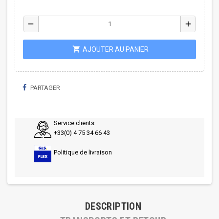
remove
add
shopping_cart
AJOUTER AU PANIER
PARTAGER
Service clients
+33(0) 4 75 34 66 43
Politique de livraison
DESCRIPTION