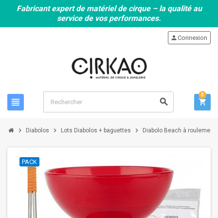
Fabricant expert de matériel de cirque – la qualité au
service de vos performances.
person
Connexion
0
view_headline
search
shopping_cart
chevron_right
chevron_right
chevron_right
Diabolos
Lots Diabolos + baguettes
Diabolo Beach à roulement r
PACK