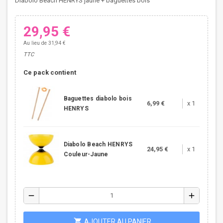
Diabolo Beach HENRYS jaune + baguettes bois
29,95 €
Au lieu de 31,94 €
TTC
Ce pack contient
Baguettes diabolo bois
6,99 €
x 1
HENRYS
Diabolo Beach HENRYS
24,95 €
x 1
Couleur-Jaune
remove
add
shopping_cart
AJOUTER AU PANIER