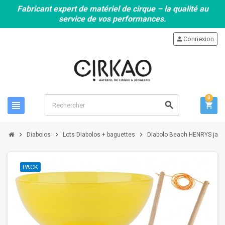
Fabricant expert de matériel de cirque – la qualité au
service de vos performances.
person
Connexion
0
view_headline
search
shopping_cart
chevron_right
chevron_right
chevron_right
Diabolos
Lots Diabolos + baguettes
Diabolo Beach HENRYS jaun
PACK