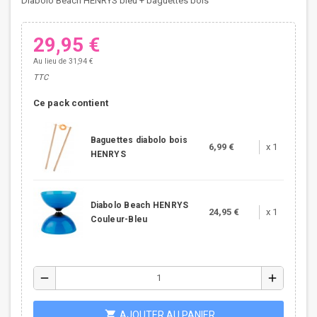
Diabolo Beach HENRYS bleu + baguettes bois
29,95 €
Au lieu de 31,94 €
TTC
Ce pack contient
Baguettes diabolo bois
6,99 €
x 1
HENRYS
Diabolo Beach HENRYS
24,95 €
x 1
Couleur-Bleu
remove
add
shopping_cart
AJOUTER AU PANIER