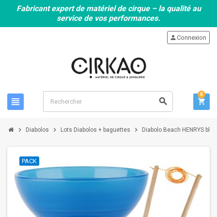
Fabricant expert de matériel de cirque – la qualité au
service de vos performances.
person
Connexion
0
view_headline
search
shopping_cart
chevron_right
chevron_right
chevron_right
Diabolos
Lots Diabolos + baguettes
Diabolo Beach HENRYS bleu 
PACK