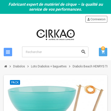
Fabricant expert de matériel de cirque – la qualité au
service de vos performances.
person
Connexion
0
view_headline
search
shopping_cart
chevron_right
chevron_right
chevron_right
Diabolos
Lots Diabolos + baguettes
Diabolo Beach HENRYS TKZ 
PACK