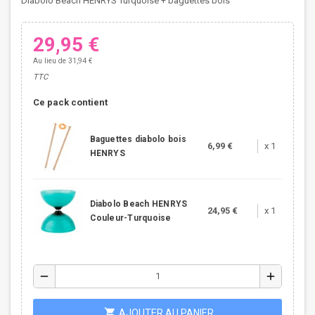
Diabolo Beach HENRYS Turquoise + baguettes bois
29,95 €
Au lieu de 31,94 €
TTC
Ce pack contient
Baguettes diabolo bois
6,99 €
x 1
HENRYS
Diabolo Beach HENRYS
24,95 €
x 1
Couleur-Turquoise
remove
add
shopping_cart
AJOUTER AU PANIER