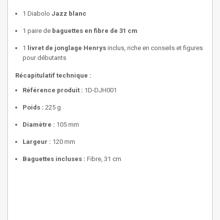
1 Diabolo
Jazz blanc
1 paire de
baguettes en fibre de 31 cm
1
livret de jonglage Henrys
inclus, riche en conseils et figures
pour débutants
Récapitulatif technique :
Référence produit :
1D-DJH001
Poids :
225 g
Diamètre :
105 mm
Largeur :
120 mm
Baguettes incluses :
Fibre, 31 cm