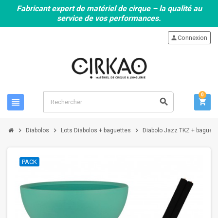
Fabricant expert de matériel de cirque – la qualité au
service de vos performances.
person
Connexion
0
view_headline
search
shopping_cart
chevron_right
chevron_right
chevron_right
Diabolos
Lots Diabolos + baguettes
Diabolo Jazz TKZ + baguett
PACK