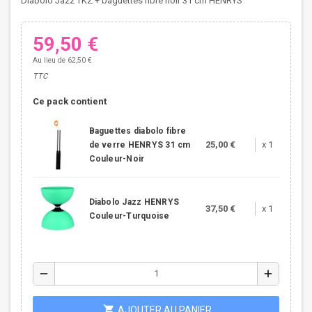
Diabolo Jazz TKZ + baguettes fibre noir 31 cm HENRYS
59,50 €
Au lieu de 62,50 €
TTC
Ce pack contient
Baguettes diabolo fibre
25,00 €
x 1
de verre HENRYS 31 cm
Couleur-Noir
Diabolo Jazz HENRYS
37,50 €
x 1
Couleur-Turquoise
remove
add
shopping_cart
AJOUTER AU PANIER