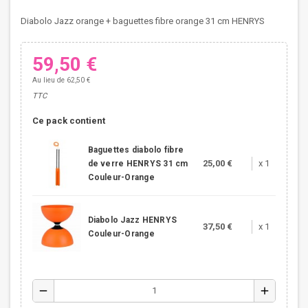
Diabolo Jazz orange + baguettes fibre orange 31 cm HENRYS
59,50 €
Au lieu de 62,50 €
TTC
Ce pack contient
Baguettes diabolo fibre
25,00 €
x 1
de verre HENRYS 31 cm
Couleur-Orange
Diabolo Jazz HENRYS
37,50 €
x 1
Couleur-Orange
remove
add