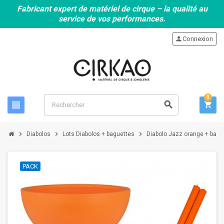
Fabricant expert de matériel de cirque – la qualité au
service de vos performances.
person
Connexion
0
view_headline
search
shopping_cart
chevron_right
chevron_right
chevron_right
Diabolos
Lots Diabolos + baguettes
Diabolo Jazz orange + bagu
PACK