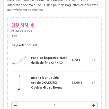
Bâton de diable fleur doté d'une excellente prise pour une
adhérence optimale. Inclus : une paire de baguettes en bois avec
un revêtement en silicone.
39,99 €
Au lieu de 43,00 €
TTC
Ce pack contient
Paire de baguettes bâton
9,00 €
x 1
du diable fine CIRKAO
Bâton Fleur Double
34,00 €
x 1
spirale GOUDURIX
Couleur-Noir / Rouge
remove
add