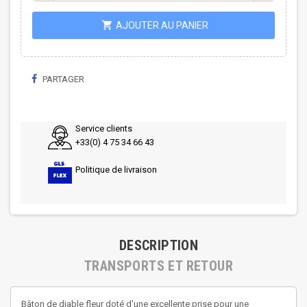
shopping_cart
AJOUTER AU PANIER
PARTAGER
Service clients
+33(0) 4 75 34 66 43
Politique de livraison
DESCRIPTION
TRANSPORTS ET RETOUR
Bâton de diable fleur doté d'une excellente prise pour une