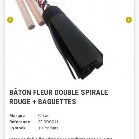
chevron_left
chevron_right
BÂTON FLEUR DOUBLE SPIRALE
ROUGE + BAGUETTES
Marque
Cirkao
Référence
2F-BDG011
En stock
10 Produits