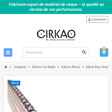
Fabricant expert de matériel de cirque – la qualité au
service de vos performances.
person
Connexion
0
view_headline
search
shopping_cart
chevron_right
chevron_right
chevron_right
chevron_right
Jonglerie
Bâtons du diable
Bâtons fleurs
Bâton fleur double
PACK