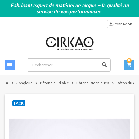
Fabricant expert de matériel de cirque – la qualité au
service de vos performances.
person
Connexion
0
view_headline
search
shopping_cart
chevron_right
chevron_right
chevron_right
chevron_right
Jonglerie
Bâtons du diable
Bâtons Biconiques
Bâton du di
PACK