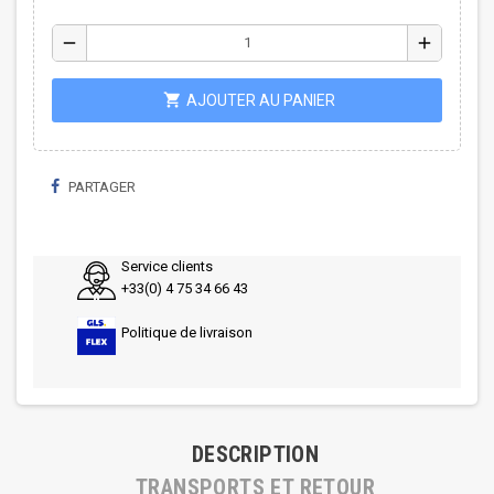
remove
add
shopping_cart
AJOUTER AU PANIER
PARTAGER
Service clients
+33(0) 4 75 34 66 43
Politique de livraison
DESCRIPTION
TRANSPORTS ET RETOUR