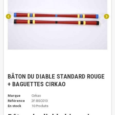
chevron_left
chevron_right
BÂTON DU DIABLE STANDARD ROUGE
+ BAGUETTES CIRKAO
Marque
Cirkao
Référence
2F-BSC013
En stock
10 Produits