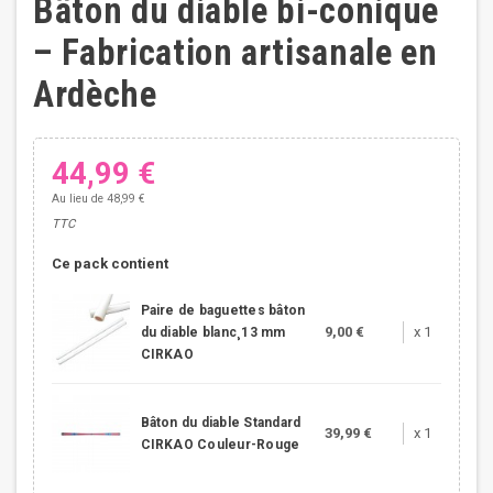
Bâton du diable bi-conique
– Fabrication artisanale en
Ardèche
44,99 €
Au lieu de 48,99 €
TTC
Ce pack contient
Paire de baguettes bâton
9,00 €
x 1
du diable blanc¸13 mm
CIRKAO
Bâton du diable Standard
39,99 €
x 1
CIRKAO Couleur-Rouge