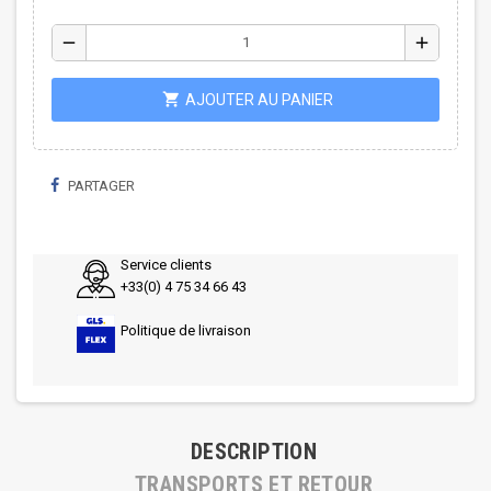
remove
add
shopping_cart
AJOUTER AU PANIER
PARTAGER
Service clients
+33(0) 4 75 34 66 43
Politique de livraison
DESCRIPTION
TRANSPORTS ET RETOUR