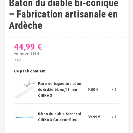
Bâton du diable bi-conique
– Fabrication artisanale en
Ardèche
44,99 €
Au lieu de 48,99 €
TTC
Ce pack contient
Paire de baguettes bâton
9,00 €
x 1
du diable blanc¸13 mm
CIRKAO
Bâton du diable Standard
39,99 €
x 1
CIRKAO Couleur-Bleu