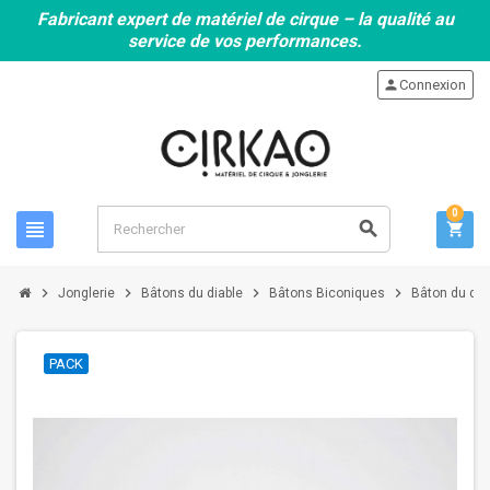
Fabricant expert de matériel de cirque – la qualité au
service de vos performances.
person
Connexion
0
view_headline
search
shopping_cart
chevron_right
chevron_right
chevron_right
chevron_right
Jonglerie
Bâtons du diable
Bâtons Biconiques
Bâton du dia
PACK