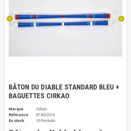
chevron_left
chevron_right
BÂTON DU DIABLE STANDARD BLEU +
BAGUETTES CIRKAO
Marque
Cirkao
Référence
2F-BSC014
En stock
10 Produits