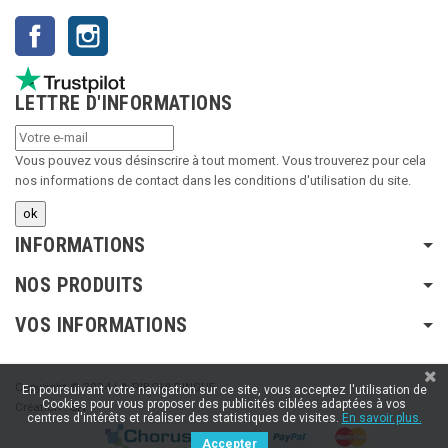
Facebook
Instagram
LETTRE D'INFORMATIONS
Vous pouvez vous désinscrire à tout moment. Vous trouverez pour cela
nos informations de contact dans les conditions d'utilisation du site.
INFORMATIONS
NOS PRODUITS
VOS INFORMATIONS
Copyright © 2024 LA RIBOULDINGUE
En poursuivant votre navigation sur ce site, vous acceptez l'utilisation de
Cookies pour vous proposer des publicités ciblées adaptées à vos
Création :
SFI
centres d'intérêts et réaliser des statistiques de visites.
En savoir plus.
Accepter