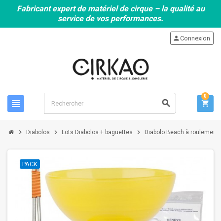
Fabricant expert de matériel de cirque – la qualité au
service de vos performances.
person
Connexion
0
view_headline
search
shopping_cart
chevron_right
chevron_right
chevron_right
Diabolos
Lots Diabolos + baguettes
Diabolo Beach à roulement J
PACK