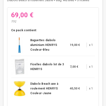
Diabolo Beach à roulement Jaune + Bag. Alu Bleu + 3 ficelles
69,00 €
TTC
Ce pack contient
Baguettes diabolo
19,00 €
x 1
aluminium HENRYS
Couleur-Bleu
Ficelles diabolo lot de 3
7,00 €
x 1
HENRYS
Diabolo Beach axe à
40,50 €
x 1
roulement HENRYS
Couleur-Jaune