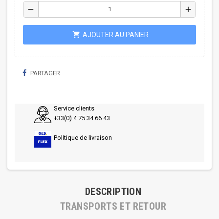
remove
add
shopping_cart
AJOUTER AU PANIER
PARTAGER
Service clients
+33(0) 4 75 34 66 43
Politique de livraison
DESCRIPTION
TRANSPORTS ET RETOUR