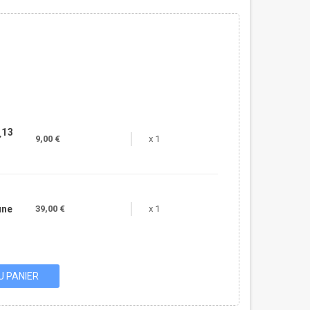
¸13
9,00 €
x 1
une
39,00 €
x 1
U PANIER