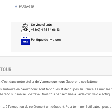
PARTAGER
Service clients
+33(0) 4 75 34 66 43
Politique de livraison
ETOUR
l. C'est dans notre atelier de Vanosc que nous élaborons nos bâtons.
les embouts en caoutchouc sont fabriqués et découpés en France. La matière p
se rend sur son lieu de travail trois fois par semaine à l'aide d'un vélo électr
nte, à l'exception du revêtement antidérapant. Pour terminer, l'utilisateur pe