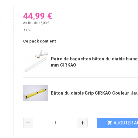
44,99 €
Au lieu de 48,00 €
TTC
Ce pack contient
Paire de baguettes bâton du diable blanc
ap
mm CIRKAO
Bâton du diable Grip CIRKAO Couleur-Ja
shopping_cart
remove
add
AJOUTER A