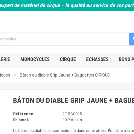
expert de matériel de cirque – la qualité au service de vos pe
s
ERIE
MONOCYCLES
CIRQUE
ECHASSES
BONS 
iques
chevron_right
Bâton du diable Grip Jaune + Baguettes CIRKAO
BÂTON DU DIABLE GRIP JAUNE + BAGU
Référence
2F-BGC015
En stock
10 Produits
Le bâton du diable est confectionné dans notre atelier. Équilibré à la p