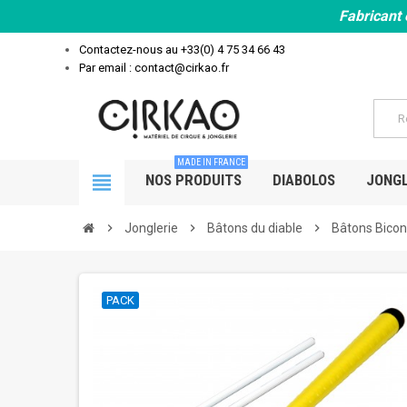
Fabricant 
Contactez-nous au
+33(0) 4 75 34 66 43
Par email : contact@cirkao.fr
MADE IN FRANCE
view_headline
NOS PRODUITS
DIABOLOS
JONGL
chevron_right
Jonglerie
chevron_right
Bâtons du diable
chevron_right
Bâtons Bicon
PACK