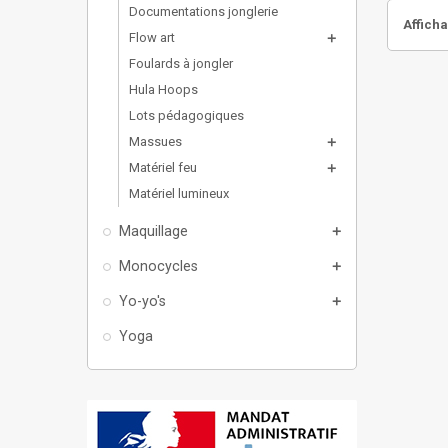
Documentations jonglerie
Afficha
Flow art
add
Foulards à jongler
Hula Hoops
Lots pédagogiques
Massues
add
Matériel feu
add
Matériel lumineux
Maquillage
add
Monocycles
add
Yo-yo's
add
Yoga