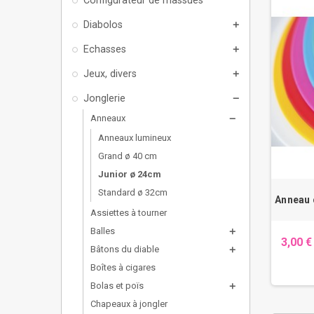
Diabolos
add
Echasses
add
Jeux, divers
add
Jonglerie
remove
Anneaux
remove
Anneaux lumineux
Grand ø 40 cm
Junior ø 24cm
Standard ø 32cm
Anneau 
Assiettes à tourner
Balles
add
3,00 €
Bâtons du diable
add
Boîtes à cigares
Bolas et poïs
add
Chapeaux à jongler