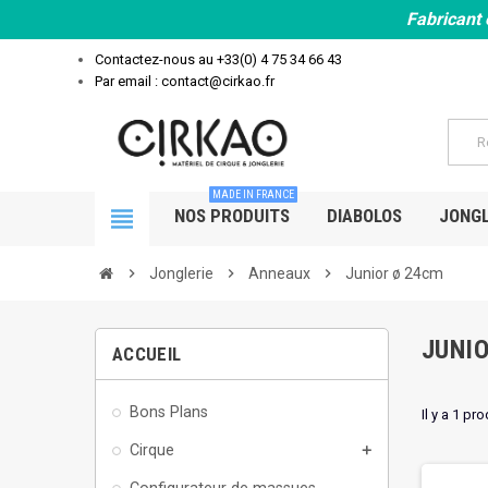
Fabricant 
Contactez-nous au
+33(0) 4 75 34 66 43
Par email : contact@cirkao.fr
MADE IN FRANCE
view_headline
NOS PRODUITS
DIABOLOS
JONGL
chevron_right
Jonglerie
chevron_right
Anneaux
chevron_right
Junior ø 24cm
JUNI
ACCUEIL
Bons Plans
Il y a 1 pro
Cirque
add
Configurateur de massues