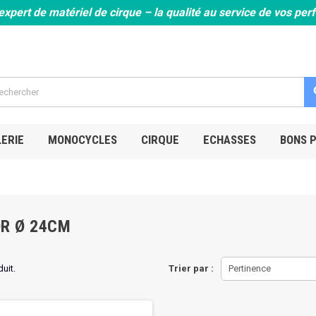
expert de matériel de cirque – la qualité au service de vos pe
s
ERIE
MONOCYCLES
CIRQUE
ECHASSES
BONS 
OR Ø 24CM
duit.
Trier par :
Pertinence