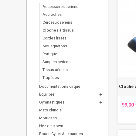
Accessoires aériens
Accroches
Cerceaux aériens
Cloches à tissus
Cordes lisses
Mousquetons
Portique
Sangles aériens
Tissus aériens
Trapèzes
Cloche 
Documentations cirque
Equilibre
add
Gymnastiques
add
99,00 
Mats chinois
Motricités
Nez de clown
Roues Cyr et Allemandes