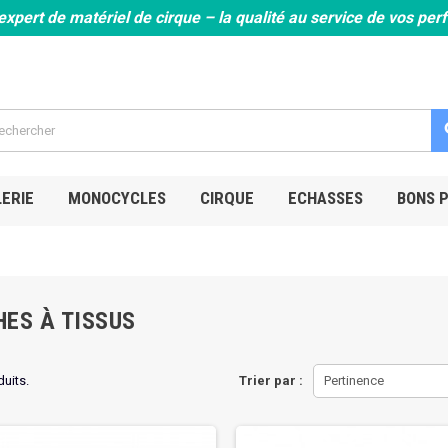
expert de matériel de cirque – la qualité au service de vos pe
s
ERIE
MONOCYCLES
CIRQUE
ECHASSES
BONS 
HES À TISSUS
duits.
Trier par :
Pertinence