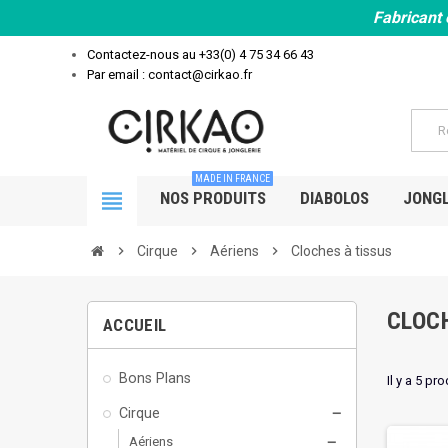
Fabricant 
Contactez-nous au
+33(0) 4 75 34 66 43
Par email : contact@cirkao.fr
MADE IN FRANCE
view_headline
NOS PRODUITS
DIABOLOS
JONGL
chevron_right
Cirque
chevron_right
Aériens
chevron_right
Cloches à tissus
CLOC
ACCUEIL
Bons Plans
Il y a 5 pro
Cirque
remove
Aériens
remove