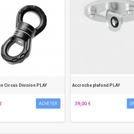
on Circus Division PLAY
Accroche plafond PLAY
€
39,00 €
ACHETER
D