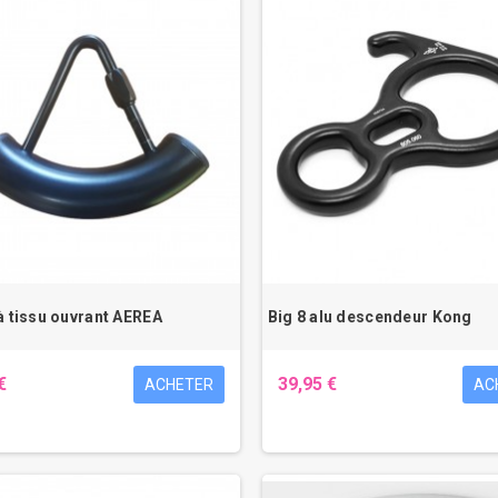
à tissu ouvrant AEREA
Big 8 alu descendeur Kong
€
39,95 €
ACHETER
AC