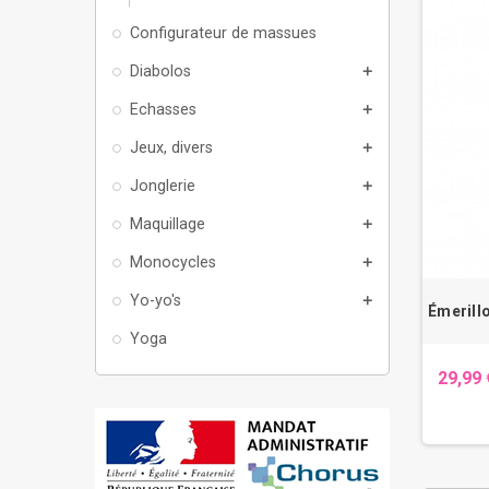
Configurateur de massues
Diabolos
add
Echasses
add
Jeux, divers
add
Jonglerie
add
Maquillage
add
Monocycles
add
Yo-yo's
add
Émerill
Yoga
29,99 