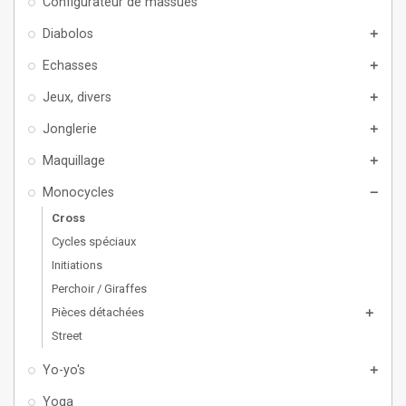
Configurateur de massues
Diabolos
add
Echasses
add
Jeux, divers
add
Jonglerie
add
Maquillage
add
Monocycles
remove
Cross
Cycles spéciaux
Initiations
Perchoir / Giraffes
Pièces détachées
add
Street
Yo-yo's
add
Yoga