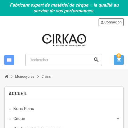
Fabricant expert de matériel de cirque – la qualité au
service de vos performances.
person
Connexion
0
view_headline
search
shopping_cart
chevron_right
chevron_right
Monocycles
Cross
ACCUEIL
Bons Plans
Cirque
add