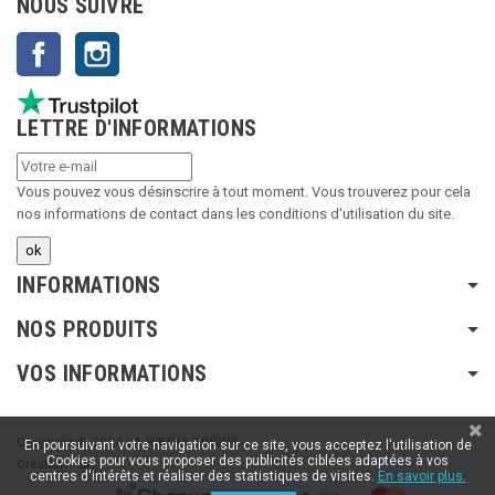
NOUS SUIVRE
Facebook
Instagram
LETTRE D'INFORMATIONS
Vous pouvez vous désinscrire à tout moment. Vous trouverez pour cela
nos informations de contact dans les conditions d'utilisation du site.
INFORMATIONS
NOS PRODUITS
VOS INFORMATIONS
Copyright © 2024 LA RIBOULDINGUE
En poursuivant votre navigation sur ce site, vous acceptez l'utilisation de
Cookies pour vous proposer des publicités ciblées adaptées à vos
Création :
SFI
centres d'intérêts et réaliser des statistiques de visites.
En savoir plus.