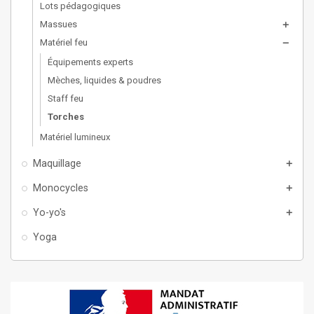
Lots pédagogiques
Massues
add
Matériel feu
remove
Équipements experts
Mèches, liquides & poudres
Staff feu
Torches
Matériel lumineux
Maquillage
add
Monocycles
add
Yo-yo's
add
Yoga