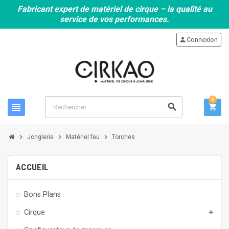
Fabricant expert de matériel de cirque – la qualité au
service de vos performances.
person
Connexion
0
view_headline
search
shopping_cart
chevron_right
chevron_right
chevron_right
Jonglerie
Matériel feu
Torches
ACCUEIL
Bons Plans
Cirque
add