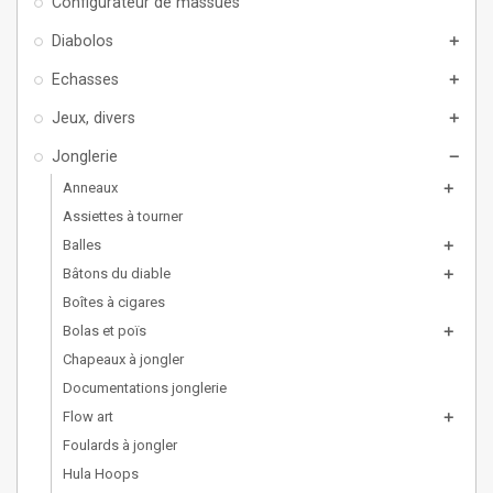
Configurateur de massues
Diabolos
add
Echasses
add
Jeux, divers
add
Jonglerie
remove
Anneaux
add
Assiettes à tourner
Balles
add
Bâtons du diable
add
Boîtes à cigares
Bolas et poïs
add
Chapeaux à jongler
Documentations jonglerie
Flow art
add
Foulards à jongler
Hula Hoops