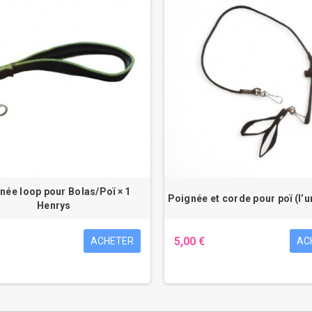
née loop pour Bolas/Poï × 1
Poignée et corde pour poï (l’u
Henrys
5,00 €
ACHETER
AC