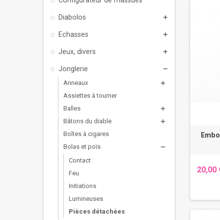
Diabolos
add
Echasses
add
Jeux, divers
add
Jonglerie
remove
Anneaux
add
Assiettes à tourner
Balles
add
Bâtons du diable
add
Boîtes à cigares
Embou
Bolas et poïs
remove
Contact
20,00 
Feu
Initiations
Lumineuses
Pièces détachées