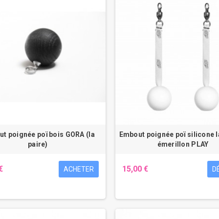
t poignée poï bois GORA (la
Embout poignée poï silicone l
paire)
émerillon PLAY
€
15,00 €
ACHETER
D