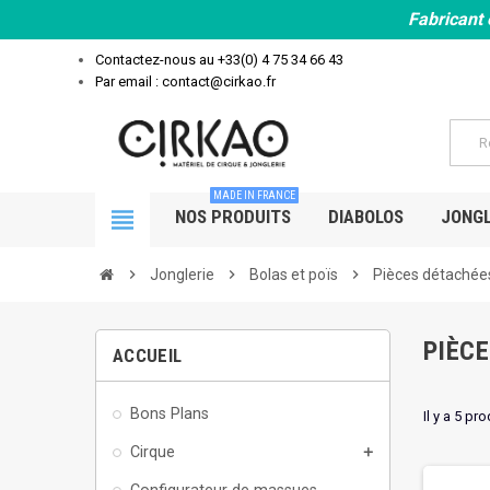
Fabricant 
Contactez-nous au
+33(0) 4 75 34 66 43
Par email : contact@cirkao.fr
MADE IN FRANCE
view_headline
NOS PRODUITS
DIABOLOS
JONGL
chevron_right
Jonglerie
chevron_right
Bolas et poïs
chevron_right
Pièces détachée
PIÈC
ACCUEIL
Bons Plans
Il y a 5 pro
Cirque
add
Configurateur de massues