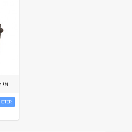
nité)
HETER