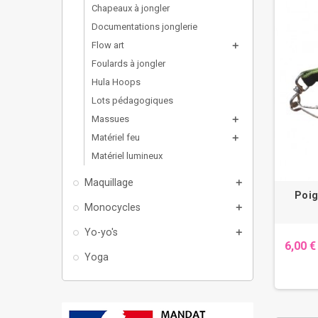
Chapeaux à jongler
Documentations jonglerie
Flow art
add
Foulards à jongler
Hula Hoops
Lots pédagogiques
Massues
add
Matériel feu
add
Matériel lumineux
Maquillage
add
Poig
Monocycles
add
Yo-yo's
add
6,00 €
Yoga