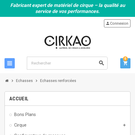
Fabricant expert de matériel de cirque – la qualité au
service de vos performances.
person
Connexion
0
view_headline
search
shopping_cart
chevron_right
chevron_right
Echasses
Echasses renforcées
ACCUEIL
Bons Plans
Cirque
add