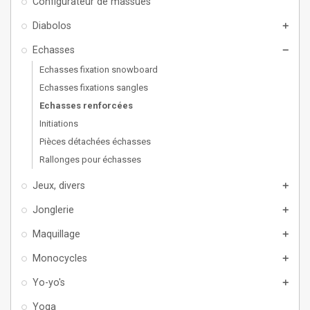
Configurateur de massues
Diabolos
add
Echasses
remove
Echasses fixation snowboard
Echasses fixations sangles
Echasses renforcées
Initiations
Pièces détachées échasses
Rallonges pour échasses
Jeux, divers
add
Jonglerie
add
Maquillage
add
Monocycles
add
Yo-yo's
add
Yoga