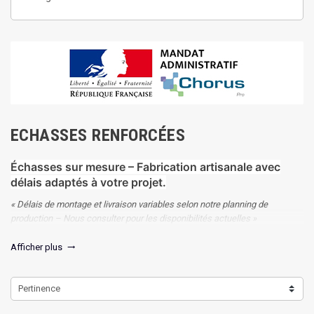
ECHASSES RENFORCÉES
Échasses sur mesure – Fabrication artisanale avec
délais adaptés à votre projet.
« Délais de montage et livraison variables selon notre planning de
production – Nous consulter pour les disponibilités actuelles »
Afficher plus
trending_flat
Pertinence