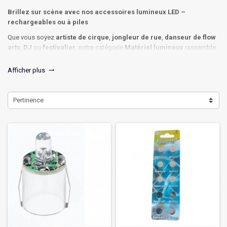
Brillez sur scène avec nos accessoires lumineux LED –
rechargeables ou à piles
Que vous soyez
artiste de cirque
,
jongleur de rue
,
danseur de flow
arts
,
DJ
ou
festivalier
, notre catégorie
Matériel lumineux
rassemble
tout l'équipement nécessaire pour créer des spectacles visuels
inoubliables.
Afficher plus
trending_flat
Rechargeable ou à piles
: choisissez l'autonomie et la puissance qui
correspondent à votre pratique (spectacle, entraînement, impromptu).
Pertinence
Livraison rapide depuis l'Ardèche. Idéal pour les fêtes, les concerts, les
mariages, les spectacles de rue et les boîtes de nuit.