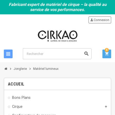
Fabricant expert de matériel de cirque – la qualité au
service de vos performances.
person
Connexion
0
view_headline
search
shopping_cart
chevron_right
chevron_right
Jonglerie
Matériel lumineux
ACCUEIL
Bons Plans
Cirque
add