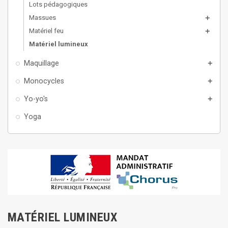
Lots pédagogiques
Massues
add
Matériel feu
add
Matériel lumineux
Maquillage
add
Monocycles
add
Yo-yo's
add
Yoga
MATÉRIEL LUMINEUX