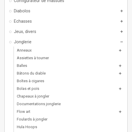
Configurateur de massues
Diabolos
add
Echasses
add
Jeux, divers
add
Jonglerie
remove
Anneaux
add
Assiettes à tourner
Balles
add
Bâtons du diable
add
Boîtes à cigares
Bolas et poïs
add
Chapeaux à jongler
Documentations jonglerie
Flow art
add
Foulards à jongler
Hula Hoops