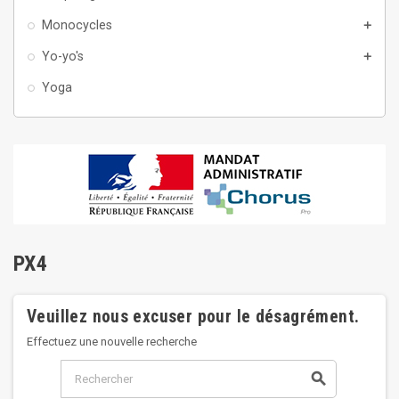
Monocycles
add
Yo-yo's
add
Yoga
PX4
Veuillez nous excuser pour le désagrément.
Effectuez une nouvelle recherche
search