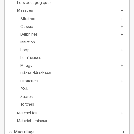
Lots pédagogiques
Massues
remove
Albatros
add
Classic
add
Delphines
add
Initiation
Loop
add
Lumineuses
Mirage
add
Pièces détachées
Pirouettes
add
PX4
Sabres
Torches
Matériel feu
add
Matériel lumineux
Maquillage
add