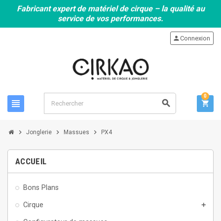
Fabricant expert de matériel de cirque – la qualité au
service de vos performances.
person
Connexion
0
view_headline
search
shopping_cart
chevron_right
chevron_right
chevron_right
Jonglerie
Massues
PX4
ACCUEIL
Bons Plans
Cirque
add