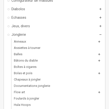
Configurateur de massues
Diabolos
add
Echasses
add
Jeux, divers
add
Jonglerie
remove
Anneaux
add
Assiettes à tourner
Balles
add
Bâtons du diable
add
Boîtes à cigares
Bolas et poïs
add
Chapeaux à jongler
Documentations jonglerie
Flow art
add
Foulards à jongler
Hula Hoops