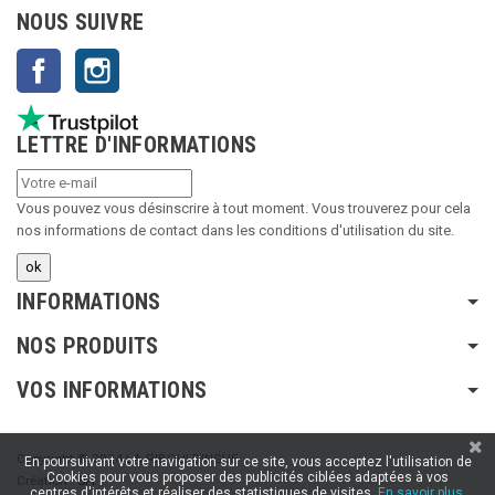
NOUS SUIVRE
Facebook
Instagram
LETTRE D'INFORMATIONS
Vous pouvez vous désinscrire à tout moment. Vous trouverez pour cela
nos informations de contact dans les conditions d'utilisation du site.
INFORMATIONS
NOS PRODUITS
VOS INFORMATIONS
Copyright © 2024 LA RIBOULDINGUE
En poursuivant votre navigation sur ce site, vous acceptez l'utilisation de
Cookies pour vous proposer des publicités ciblées adaptées à vos
Création :
SFI
centres d'intérêts et réaliser des statistiques de visites.
En savoir plus.