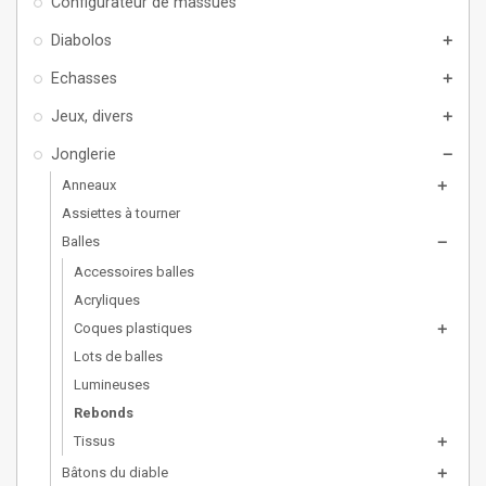
Configurateur de massues
Diabolos
add
Echasses
add
Jeux, divers
add
Jonglerie
remove
Anneaux
add
Assiettes à tourner
Balles
remove
Accessoires balles
Acryliques
Coques plastiques
add
Lots de balles
Lumineuses
Rebonds
Tissus
add
Bâtons du diable
add