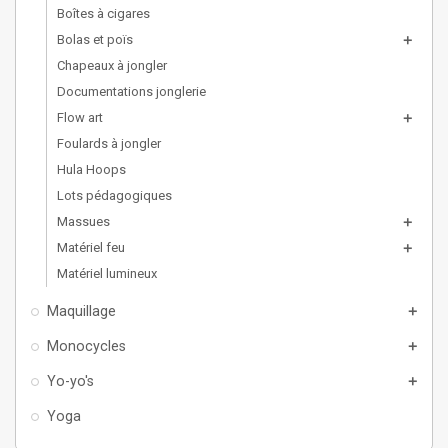
Boîtes à cigares
Bolas et poïs
add
Chapeaux à jongler
Documentations jonglerie
Flow art
add
Foulards à jongler
Hula Hoops
Lots pédagogiques
Massues
add
Matériel feu
add
Matériel lumineux
Maquillage
add
Monocycles
add
Yo-yo's
add
Yoga