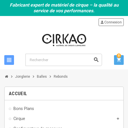
Fabricant expert de matériel de cirque – la qualité au
service de vos performances.
person
Connexion
0
view_headline
search
shopping_cart
chevron_right
chevron_right
chevron_right
Jonglerie
Balles
Rebonds
ACCUEIL
Bons Plans
Cirque
add