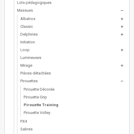
Lots pédagogiques
Massues
remove
Albatros
add
Classic
add
Delphines
add
Initiation
Loop
add
Lumineuses
Mirage
add
Pièces détachées
Pirouettes
remove
Pirouette Décorée
Pirouette Grip
Pirouette Training
Pirouette Volley
PX4
Sabres