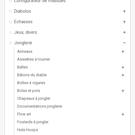
Configurateur de massues
Diabolos
add
Echasses
add
Jeux, divers
add
Jonglerie
remove
Anneaux
add
Assiettes à tourner
Balles
add
Bâtons du diable
add
Boîtes à cigares
Bolas et poïs
add
Chapeaux à jongler
Documentations jonglerie
Flow art
add
Foulards à jongler
Hula Hoops