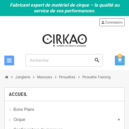
Fabricant expert de matériel de cirque – la qualité au
service de vos performances.
person
Connexion
0
view_headline
search
shopping_cart
chevron_right
chevron_right
chevron_right
chevron_right
Jonglerie
Massues
Pirouettes
Pirouette Training
ACCUEIL
Bons Plans
Cirque
add