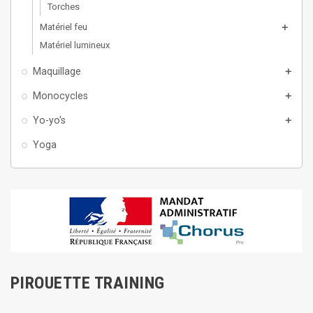
Torches
Matériel feu
add
Matériel lumineux
Maquillage
add
Monocycles
add
Yo-yo's
add
Yoga
PIROUETTE TRAINING